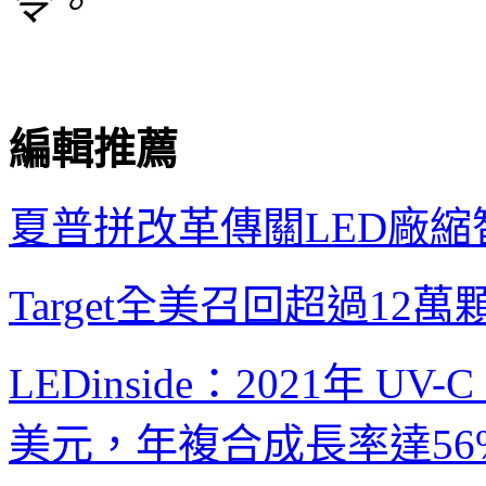
令。
編輯推薦
夏普拼改革
傳關
LED
廠
縮
Target
全美召回超過
12
萬
LEDinside
：
2021
年
UV-C
美元，年複合成長率達
56