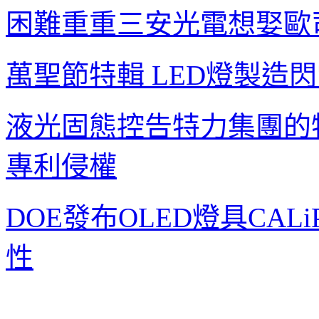
困難重重
三安光電想娶歐
萬聖節特輯
LED
燈製造閃
液光固態控告特力集團的
專利侵權
DOE
發布
OLED
燈具
CALi
性