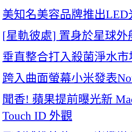
美知名美容品牌推出
LED
[
星軌彼處
]
置身於星球外
垂直整合打入殺菌淨水市
跨入曲面螢幕
小米發表
No
聞香
!
蘋果提前曝光新
Mac
Touch ID
外觀