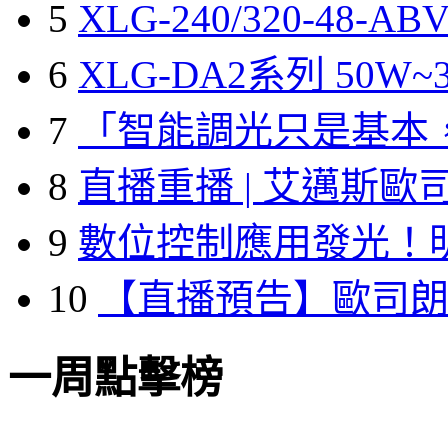
5
XLG-240/320-48-A
6
XLG-DA2系列 50W~3
7
「智能調光只是基本
8
直播重播 | 艾邁斯歐
9
數位控制應用發光！
10
【直播預告】歐司
一周點擊榜