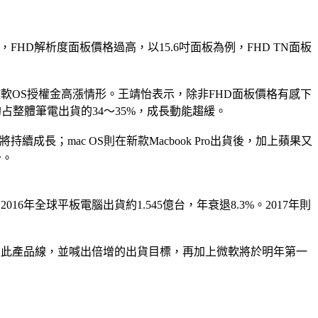
先，FHD解析度面板價格過高，以15.6吋面板為例，FHD TN面板
微軟OS授權金高漲情形。王靖怡表示，除非FHD面板價格有感下
約占整體筆電出貨的34～35%，成長動能趨緩。
持續成長；mac OS則在新款Macbook Pro出貨後，加上蘋果又
少。
6年全球平板電腦出貨約1.545億台，年衰退8.3%。2017年則
想做大此產品線，並喊出倍增的出貨目標，再加上微軟將於明年第一