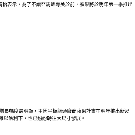
王靖怡表示，為了不讓亞馬遜專美於前，蘋果將於明年第一季推出
吋尺寸區間增長幅度最明顯，主因平板龍頭廠商蘋果計畫在明年推出新尺
烈而難以獲利下，也已紛紛轉往大尺寸發展。