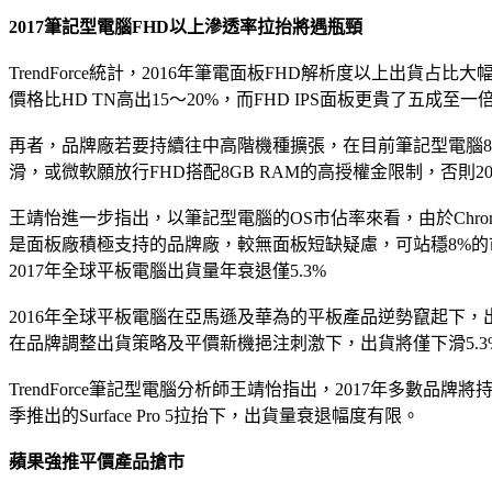
2017筆記型電腦FHD以上滲透率拉抬將遇瓶頸
TrendForce統計，2016年筆電面板FHD解析度以上出貨占
價格比HD TN高出15～20%，而FHD IPS面板更貴了五
再者，品牌廠若要持續往中高階機種擴張，在目前筆記型電腦8G
滑，或微軟願放行FHD搭配8GB RAM的高授權金限制，否則
王靖怡進一步指出，以筆記型電腦的OS市佔率來看，由於Chrome O
是面板廠積極支持的品牌廠，較無面板短缺疑慮，可站穩8%的市
2017年全球平板電腦出貨量年衰退僅5.3%
2016年全球平板電腦在亞馬遜及華為的平板產品逆勢竄起下，出貨衰
在品牌調整出貨策略及平價新機挹注刺激下，出貨將僅下滑5.3%
TrendForce筆記型電腦分析師王靖怡指出，2017年
季推出的Surface Pro 5拉抬下，出貨量衰退幅度有限。
蘋果強推平價產品搶市