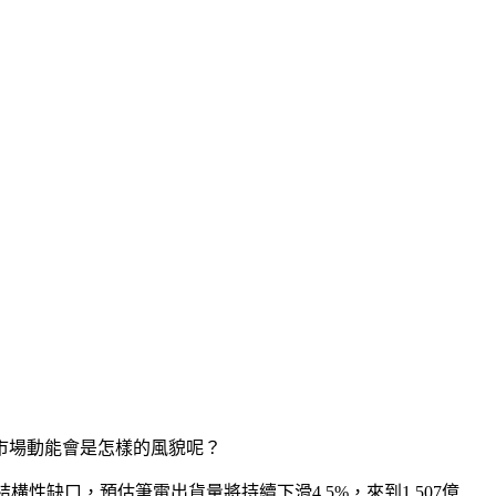
年市場動能會是怎樣的風貌呢？
現結構性缺口，預估筆電出貨量將持續下滑4.5%，來到1.507億