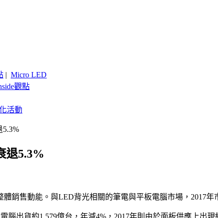
點
|
Micro LED
nside觀點
客製化活動
5.3%
退5.3%
整體銷售動能。與LED背光相關的筆電與平板電腦市場，2017
記型電腦出貨約1.579億台，年減4%，2017年則由於面板供應上出