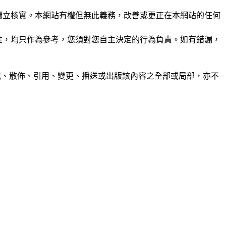
未經獨立核實。本網站有權但無此義務，改善或更正在本網站的任何
準確性，均只作為參考，您須對您自主決定的行為負責。如有錯漏，
制、轉載、散佈、引用、變更、播送或出版該內容之全部或局部，亦不