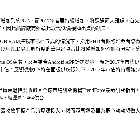
比大幅增加到約28%，而2017年若要持續增加，將遭遇兩大難處。首
成至一倍，因此品牌廠商難藉此取代低價機種出貨的缺口。
B RAM搭載率已達五成的情況下，採用FHD面板將難免面臨
2017年FHD以上解析度的筆電出貨占比將僅增加6～7個百分點，
S免費，又有結合Android APP話題發酵，預計2017年市佔仍將
佔。反觀微軟OS將在面板供應限制下，2017年市佔將持續減
退幅度收斂。全球市場研究機構TrendForce最新研究指出，201
，總量約1.464億台。
多數品牌將持續收斂平板產品的資源投入，然而亞馬遜及華為野心勃勃