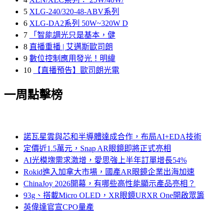
5
XLG-240/320-48-ABV系列
6
XLG-DA2系列 50W~320W D
7
「智能調光只是基本，健
8
直播重播 | 艾邁斯歐司朗
9
數位控制應用發光！明緯
10
【直播預告】歐司朗光電
一周點擊榜
諾瓦星雲與芯和半導體達成合作，布局AI+EDA技術
定價近1.5萬元，Snap AR眼鏡即將正式亮相
AI光模塊需求激增，愛思強上半年訂單增長54%
Rokid進入加拿大市場，國產AR眼鏡企業出海加速
ChinaJoy 2026開幕，有哪些高性能顯示產品亮相？
93g、搭載Micro OLED，XR眼鏡URXR One開啟眾籌
英偉達官宣CPO量產