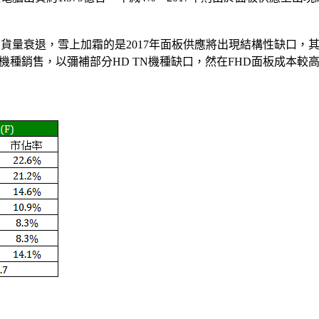
出貨量衰退，雪上加霜的是2017年面板供應將出現結構性缺口，其中筆
0）機種銷售，以彌補部分HD TN機種缺口，然在FHD面板成本較