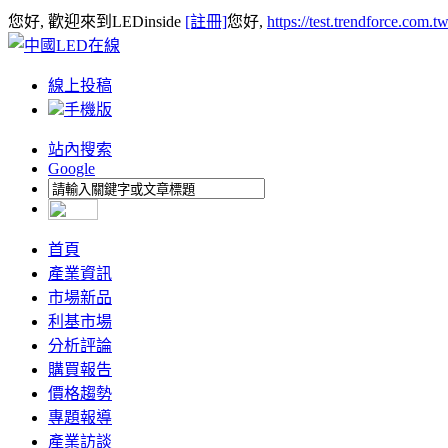
您好, 歡迎來到LEDinside
[註冊]
您好,
https://test.trendforce.com.
線上投稿
手機版
站內搜索
Google
首頁
產業資訊
市場新品
利基市場
分析評論
購買報告
價格趨勢
專題報導
產業訪談