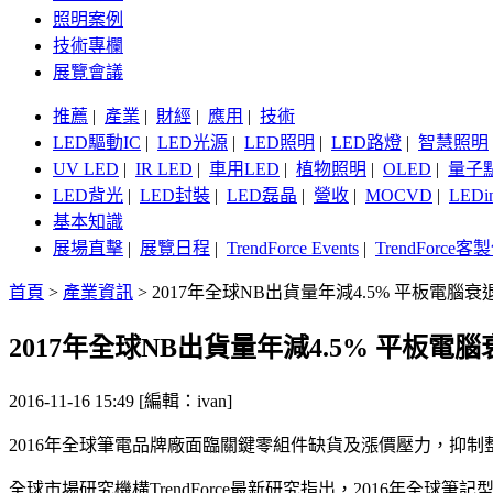
照明案例
技術專欄
展覽會議
推薦
|
產業
|
財經
|
應用
|
技術
LED驅動IC
|
LED光源
|
LED照明
|
LED路燈
|
智慧照明
UV LED
|
IR LED
|
車用LED
|
植物照明
|
OLED
|
量子
LED背光
|
LED封裝
|
LED磊晶
|
營收
|
MOCVD
|
LEDi
基本知識
展場直擊
|
展覽日程
|
TrendForce Events
|
TrendForce
首頁
>
產業資訊
>
2017年全球NB出貨量年減4.5% 平板電腦衰退
2017年全球NB出貨量年減4.5% 平板電腦衰
2016-11-16 15:49 [編輯：ivan]
2016年全球筆電品牌廠面臨關鍵零組件缺貨及漲價壓力，抑制
全球市場研究機構TrendForce最新研究指出，2016年全球筆