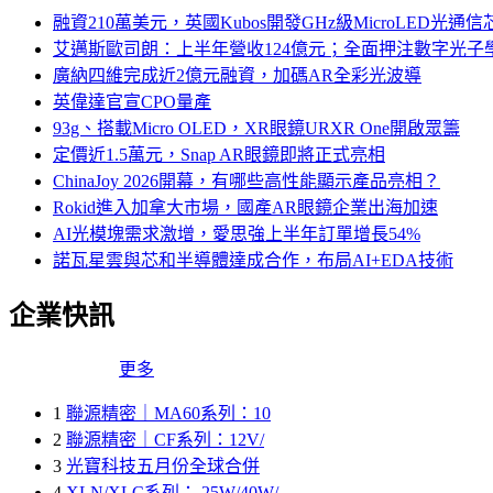
融資210萬美元，英國Kubos開發GHz級MicroLED光通信
艾邁斯歐司朗：上半年營收124億元；全面押注數字光子
廣納四維完成近2億元融資，加碼AR全彩光波導
英偉達官宣CPO量產
93g、搭載Micro OLED，XR眼鏡URXR One開啟眾籌
定價近1.5萬元，Snap AR眼鏡即將正式亮相
ChinaJoy 2026開幕，有哪些高性能顯示產品亮相？
Rokid進入加拿大市場，國產AR眼鏡企業出海加速
AI光模塊需求激增，愛思強上半年訂單增長54%
諾瓦星雲與芯和半導體達成合作，布局AI+EDA技術
企業快訊
更多
1
聯源精密｜MA60系列：10
2
聯源精密｜CF系列：12V/
3
光寶科技五月份全球合併
4
XLN/XLC系列： 25W/40W/