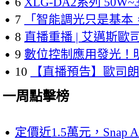
6
XLG-DA2系列 50W~3
7
「智能調光只是基本
8
直播重播 | 艾邁斯歐
9
數位控制應用發光！
10
【直播預告】歐司
一周點擊榜
定價近1.5萬元，Snap