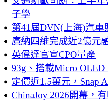
艾邁斯歐司朗：上半年
子學
第41屆DVN(上海)
廣納四維完成近2億元
英偉達官宣CPO量產
93g、搭載Micro OL
定價近1.5萬元，Snap
ChinaJoy 2026