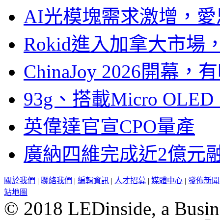
AI光模塊需求激增，愛
Rokid進入加拿大市
ChinaJoy 2026
93g、搭載Micro OL
英偉達官宣CPO量產
廣納四維完成近2億元
關於我們
|
聯絡我們
|
編輯資訊
|
人才招募
|
媒體中心
|
發佈新聞
站地圖
© 2018 LEDinside, a Busin