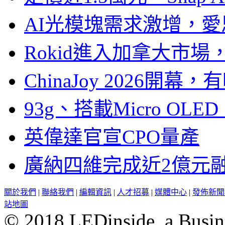
AI光模塊需求激增，愛
Rokid進入加拿大市
ChinaJoy 2026
93g、搭載Micro OL
英偉達官宣CPO量產
廣納四維完成近2億元
關於我們
|
聯絡我們
|
編輯資訊
|
人才招募
|
媒體中心
|
發佈新聞
站地圖
© 2018 LEDinside, a Busin