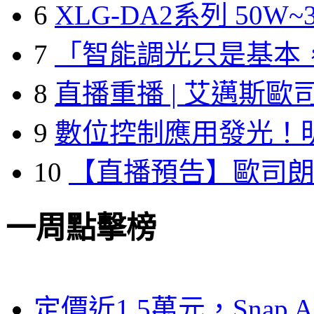
6
XLG-DA2系列 50W~3
7
「智能調光只是基本
8
直播重播 | 艾邁斯歐
9
數位控制應用發光！
10
【直播預告】歐司
一周點擊榜
定價近1.5萬元，Snap