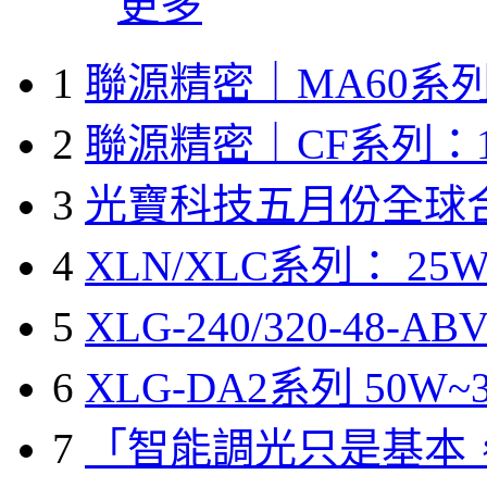
更多
1
聯源精密｜MA60系列
2
聯源精密｜CF系列：1
3
光寶科技五月份全球
4
XLN/XLC系列： 25W
5
XLG-240/320-48-A
6
XLG-DA2系列 50W~3
7
「智能調光只是基本