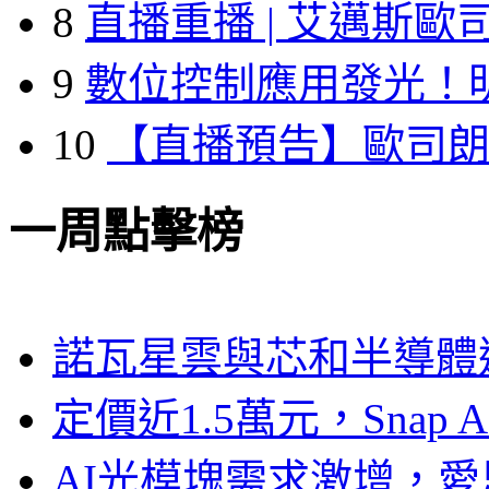
8
直播重播 | 艾邁斯歐
9
數位控制應用發光！
10
【直播預告】歐司
一周點擊榜
諾瓦星雲與芯和半導體達
定價近1.5萬元，Snap
AI光模塊需求激增，愛