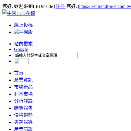
您好, 歡迎來到LEDinside
[註冊]
您好,
https://test.trendforce.com.
線上投稿
手機版
站內搜索
Google
首頁
產業資訊
市場新品
利基市場
分析評論
購買報告
價格趨勢
專題報導
產業訪談