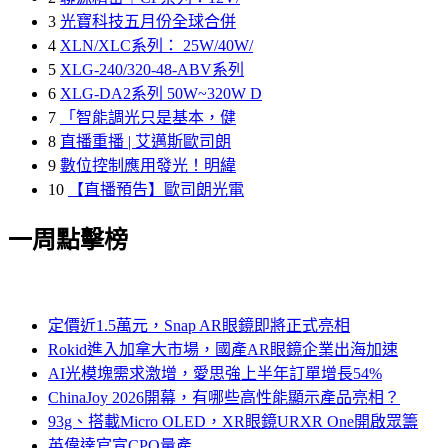
3
光寶科技五月份全球合併
4
XLN/XLC系列： 25W/40W/
5
XLG-240/320-48-ABV系列
6
XLG-DA2系列 50W~320W D
7
「智能調光只是基本，健
8
直播重播 | 艾邁斯歐司朗
9
數位控制應用發光！明緯
10
【直播預告】歐司朗光電
一周點擊榜
定價近1.5萬元，Snap AR眼鏡即將正式亮相
Rokid進入加拿大市場，國產AR眼鏡企業出海加速
AI光模塊需求激增，愛思強上半年訂單增長54%
ChinaJoy 2026開幕，有哪些高性能顯示產品亮相？
93g、搭載Micro OLED，XR眼鏡URXR One開啟眾籌
英偉達官宣CPO量產