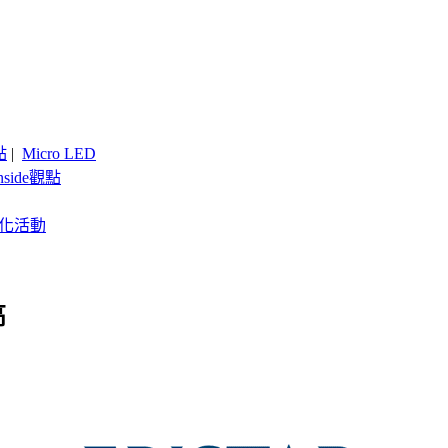
點
|
Micro LED
nside觀點
客製化活動
高