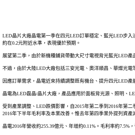
LED晶片大廠晶電第一季在四元LED訂單穩定、藍光LED
約在0.2元附近水準，表現優於預期。
展望第二季，由於新機種鋪貨帶動大尺寸電視背光藍光LED產
不過，由於大陸LED大廠包括三安光電、奧洋順昌、華燦光電
因應訂單需求，晶電近來持續調整既有機台、提升四元LED產
晶電為LED磊晶/晶片大廠，產品應用於面板背光源、照明、
受到產業調整、LED跌價影響，自2015年第二季到2016
2016年下半年毛利率及本業改善。惟去年第四季業外提列資
晶電2016年營收約255.39億元、年增約0.11%。毛利率約7.