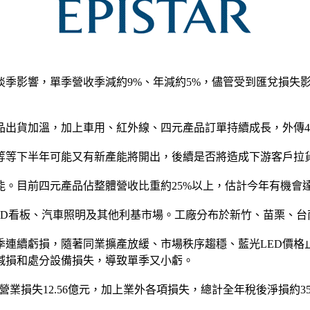
步入淡季影響，單季營收季減約9%、年減約5%，儘管受到匯兌損
品出貨加溫，加上車用、紅外線、四元產品訂單持續成長，外傳4
等等下半年可能又有新產能將開出，後續是否將造成下游客戶拉
能。目前四元產品佔整體營收比重約25%以上，估計今年有機會
LED看板、汽車照明及其他利基市場。工廠分布於新竹、苗栗、
年第二季連續虧損，隨著同業擴產放緩、市場秩序趨穩、藍光LED價
產減損和處分設備損失，導致單季又小虧。
5%，營業損失12.56億元，加上業外各項損失，總計全年稅後淨損約35