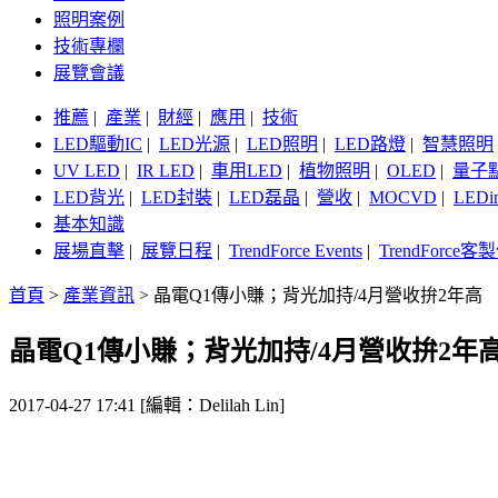
照明案例
技術專欄
展覽會議
推薦
|
產業
|
財經
|
應用
|
技術
LED驅動IC
|
LED光源
|
LED照明
|
LED路燈
|
智慧照明
UV LED
|
IR LED
|
車用LED
|
植物照明
|
OLED
|
量子
LED背光
|
LED封裝
|
LED磊晶
|
營收
|
MOCVD
|
LEDi
基本知識
展場直擊
|
展覽日程
|
TrendForce Events
|
TrendForce
首頁
>
產業資訊
>
晶電Q1傳小賺；背光加持/4月營收拚2年高
晶電Q1傳小賺；背光加持/4月營收拚2年
2017-04-27 17:41 [編輯：Delilah Lin]