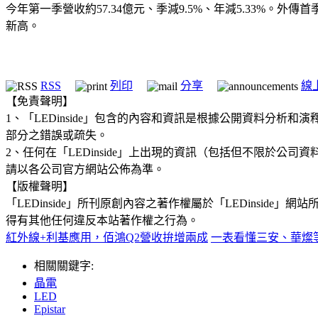
今年第一季營收約57.34億元、季減9.5%、年減5.33%。
新高。
RSS
列印
分享
線
【免責聲明】
1、「LEDinside」包含的內容和資訊是根據公開資料分
部分之錯誤或疏失。
2、任何在「LEDinside」上出現的資訊（包括但不限於
請以各公司官方網站公佈為準。
【版權聲明】
「LEDinside」所刊原創內容之著作權屬於「LEDins
得有其他任何違反本站著作權之行為。
紅外線+利基應用，佰鴻Q2營收拚增兩成
一表看懂三安、華燦等2
相關關鍵字:
晶電
LED
Epistar