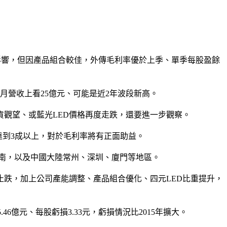
失影響，但因產品組合較佳，外傳毛利率優於上季、單季每股盈餘
月營收上看25億元、可能是近2年波段新高。
貨觀望、或藍光LED價格再度走跌，還要進一步觀察。
達到3成以上，對於毛利率將有正面助益。
台南，以及中國大陸常州、深圳、廈門等地區。
格止跌，加上公司產能調整、產品組合優化、四元LED比重提升，
.46億元、每股虧損3.33元，虧損情況比2015年擴大。