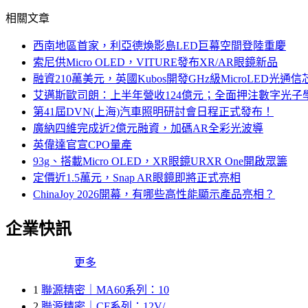
相關文章
西南地區首家，利亞德煥影島LED巨幕空間登陸重慶
索尼供Micro OLED，VITURE發布XR/AR眼鏡新品
融資210萬美元，英國Kubos開發GHz級MicroLED光通信
艾邁斯歐司朗：上半年營收124億元；全面押注數字光子
第41屆DVN(上海)汽車照明研討會日程正式發布！
廣納四維完成近2億元融資，加碼AR全彩光波導
英偉達官宣CPO量產
93g、搭載Micro OLED，XR眼鏡URXR One開啟眾籌
定價近1.5萬元，Snap AR眼鏡即將正式亮相
ChinaJoy 2026開幕，有哪些高性能顯示產品亮相？
企業快訊
更多
1
聯源精密｜MA60系列：10
2
聯源精密｜CF系列：12V/