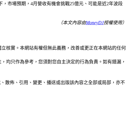
帶動下，市場預期，4月營收有機會挑戰25億元、可能是近2年波段
（本文內容由
MoneyDJ
授權使用）
未經獨立核實。本網站有權但無此義務，改善或更正在本網站的任何
準確性，均只作為參考，您須對您自主決定的行為負責。如有錯漏，
制、轉載、散佈、引用、變更、播送或出版該內容之全部或局部，亦不