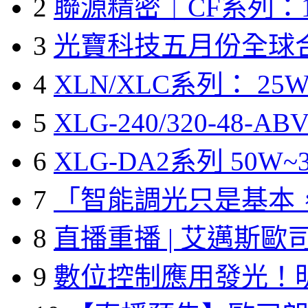
2
聯源精密｜CF系列：1
3
光寶科技五月份全球
4
XLN/XLC系列： 25W
5
XLG-240/320-48-A
6
XLG-DA2系列 50W~3
7
「智能調光只是基本
8
直播重播 | 艾邁斯歐
9
數位控制應用發光！