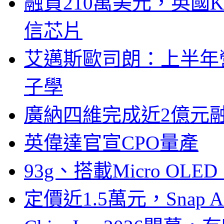
融資210萬美元，英國Ku
信芯片
艾邁斯歐司朗：上半年
子學
廣納四維完成近2億元
英偉達官宣CPO量產
93g、搭載Micro OL
定價近1.5萬元，Snap