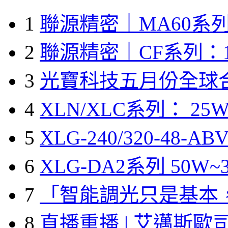
1
聯源精密｜MA60系列
2
聯源精密｜CF系列：1
3
光寶科技五月份全球
4
XLN/XLC系列： 25W
5
XLG-240/320-48-A
6
XLG-DA2系列 50W~3
7
「智能調光只是基本
8
直播重播 | 艾邁斯歐