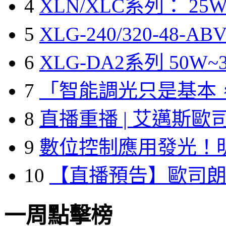
4
XLN/XLC系列： 25W
5
XLG-240/320-48-A
6
XLG-DA2系列 50W~3
7
「智能調光只是基本
8
直播重播 | 艾邁斯歐
9
數位控制應用發光！
10
【直播預告】歐司
一周點擊榜