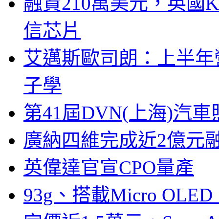
融資210萬美元，英國Ku
信芯片
艾邁斯歐司朗：上半年
子學
第41屆DVN(上海)
廣納四維完成近2億元
英偉達官宣CPO量產
93g、搭載Micro OL