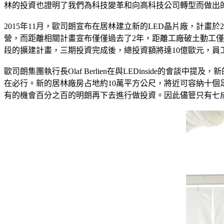
林的投資也證明了我們為科技變革和向高科技公司轉型而做出
2015年11月，歐司朗宣布在居林建立新的LED晶片廠，計
營，而距離相關計畫宣布僅僅過去了2年，距離工廠破土動工僅僅
段的擴建計畫，三期投資完成後，總投資額將達10億歐元，員工總
歐司朗集團執行長Olaf Berlien在與LEDinside
在必行。新的居林廠房占地約10萬平方公尺，將近可容納十
有的機會百分之百的明朗再下去進行做投資。因此儘管只有七