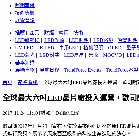
照明案例
技術專欄
展覽會議
推薦
|
產業
|
財經
|
應用
|
技術
LED驅動IC
|
LED光源
|
LED照明
|
LED路燈
|
智慧照明
UV LED
|
IR LED
|
車用LED
|
植物照明
|
OLED
|
量子
LED背光
|
LED封裝
|
LED磊晶
|
營收
|
MOCVD
|
LEDi
基本知識
展場直擊
|
展覽日程
|
TrendForce Events
|
TrendForce
首頁
>
產業資訊
>
全球最大六吋LED晶片廠投入運營，歐司朗
全球最大六吋LED晶片廠投入運營，歐
2017-11-24 11:10 [編輯：Delilah Lin]
歐司朗2017年11月23日宣布，位於馬來西亞居林的新LE
式進行致詞。展示了馬來西亞吸引高科技企業進駐的決心。