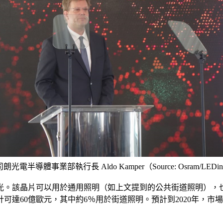
光電半導體事業部執行長 Aldo Kamper（Source: Osram/LEDin
白光。該晶片可以用於通用照明（如上文提到的公共街道照明），
計可達60億歐元，其中約6％用於街道照明。預計到2020年，市