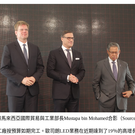
國際貿易與工業部長Mustapa bin Mohamed合影（Source: Os
：「居林工廠按預算如期完工。歐司朗LED業務在近期達到了19％