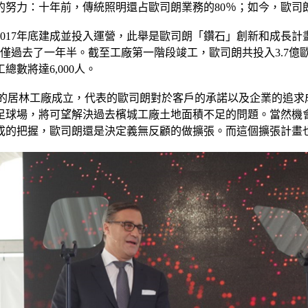
的努力：十年前，傳統照明還占歐司朗業務的80％；如今，歐司
畫於2017年底建成並投入運營，此舉是歐司朗「鑽石」創新和成
過去了一年半。截至工廠第一階段竣工，歐司朗共投入3.7億歐
數將達6,000人。
的會談中提及，新的居林工廠成立，代表的歐司朗對於客戶的承諾以及企
個足球場，將可望解決過去檳城工廠土地面積不足的問題。當然機
成的把握，歐司朗還是決定義無反顧的做擴張。而這個擴張計畫