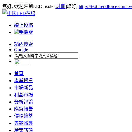
您好, 歡迎來到LEDinside
[註冊]
您好,
https://test.trendforce.com.
線上投稿
手機版
站內搜索
Google
首頁
產業資訊
市場新品
利基市場
分析評論
購買報告
價格趨勢
專題報導
產業訪談