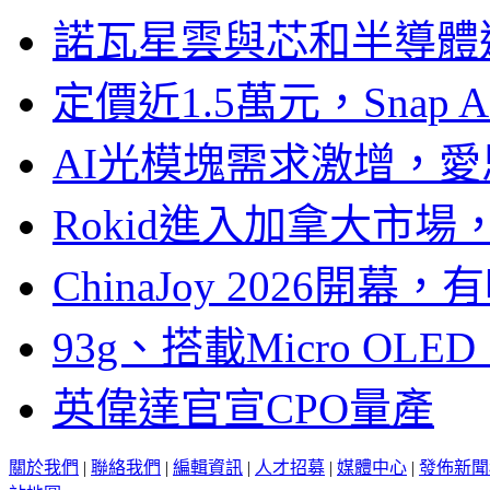
諾瓦星雲與芯和半導體達
定價近1.5萬元，Snap
AI光模塊需求激增，愛
Rokid進入加拿大市
ChinaJoy 2026
93g、搭載Micro OL
英偉達官宣CPO量產
關於我們
|
聯絡我們
|
編輯資訊
|
人才招募
|
媒體中心
|
發佈新聞