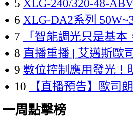
5
XLG-240/320-48-A
6
XLG-DA2系列 50W~3
7
「智能調光只是基本
8
直播重播 | 艾邁斯歐
9
數位控制應用發光！
10
【直播預告】歐司
一周點擊榜