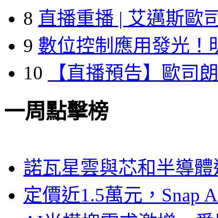
8
直播重播 | 艾邁斯歐
9
數位控制應用發光！
10
【直播預告】歐司
一周點擊榜
諾瓦星雲與芯和半導體達
定價近1.5萬元，Snap