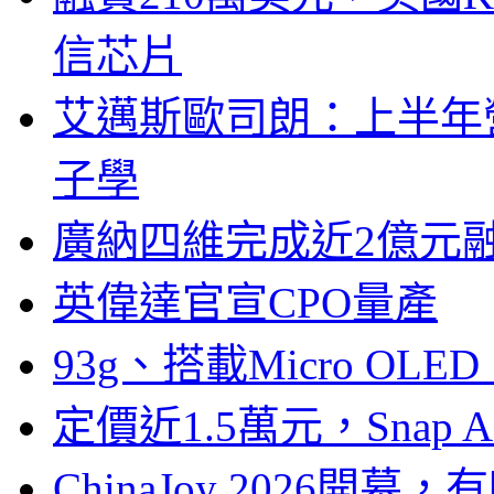
信芯片
艾邁斯歐司朗：上半年
子學
廣納四維完成近2億元
英偉達官宣CPO量產
93g、搭載Micro OL
定價近1.5萬元，Snap
ChinaJoy 2026