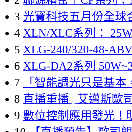
3
光寶科技五月份全球
4
XLN/XLC系列： 25W
5
XLG-240/320-48-A
6
XLG-DA2系列 50W~3
7
「智能調光只是基本
8
直播重播 | 艾邁斯歐
9
數位控制應用發光！
10
【直播預告】歐司