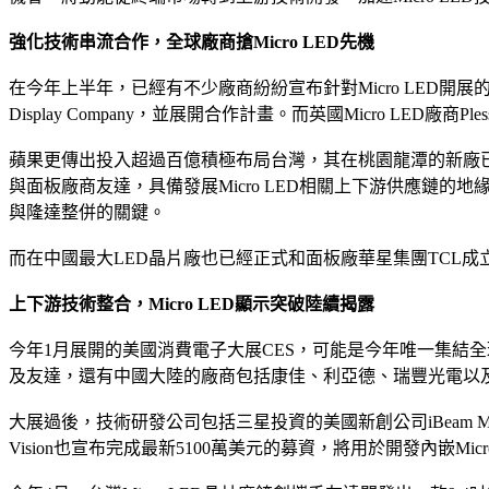
強化技術串流合作，全球廠商搶Micro LED先機
在今年上半年，已經有不少廠商紛紛宣布針對Micro LED開展的合作計
Display Company，並展開合作計畫。而英國Micro LED廠商
蘋果更傳出投入超過百億積極布局台灣，其在桃園龍潭的新廠已在
與面板廠商友達，具備發展Micro LED相關上下游供應鏈
與隆達整併的關鍵。
而在中國最大LED晶片廠也已經正式和面板廠華星集團TCL成立
上下游技術整合，Micro LED顯示突破陸續揭露
今年1月展開的美國消費電子大展CES，可能是今年唯一集結全球大
及友達，還有中國大陸的廠商包括康佳、利亞德、瑞豐光電以及TC
大展過後，技術研發公司包括三星投資的美國新創公司iBeam Ma
Vision也宣布完成最新5100萬美元的募資，將用於開發內嵌Mic