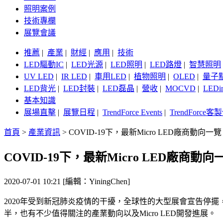
照明案例
技術專欄
展覽會議
推薦
|
產業
|
財經
|
應用
|
技術
LED驅動IC
|
LED光源
|
LED照明
|
LED路燈
|
智慧照明
UV LED
|
IR LED
|
車用LED
|
植物照明
|
OLED
|
量子
LED背光
|
LED封裝
|
LED磊晶
|
營收
|
MOCVD
|
LEDi
基本知識
展場直擊
|
展覽日程
|
TrendForce Events
|
TrendForce
首頁
>
產業資訊
>
COVID-19下，最新Micro LED廠商動向一覽
COVID-19下，最新Micro LED廠商動向
2020-07-01 10:21 [編輯：YiningChen]
2020年受到新冠肺炎疫情的干擾，全球性的大型展會宣告停擺，
半，也有不少值得關注的產業動向以及Micro LED開發進展。