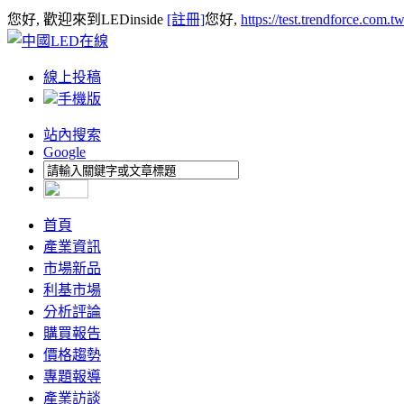
您好, 歡迎來到LEDinside
[註冊]
您好,
https://test.trendforce.com.
線上投稿
手機版
站內搜索
Google
首頁
產業資訊
市場新品
利基市場
分析評論
購買報告
價格趨勢
專題報導
產業訪談