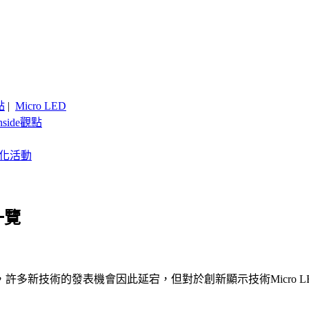
點
|
Micro LED
nside觀點
客製化活動
一覽
許多新技術的發表機會因此延宕，但對於創新顯示技術Micro L