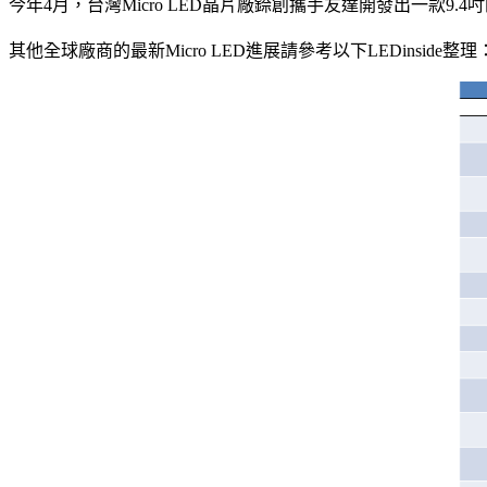
今年4月，台灣Micro LED晶片廠錼創攜手友達開發出一款9.4吋的M
其他全球廠商的最新Micro LED進展請參考以下LEDinside整理