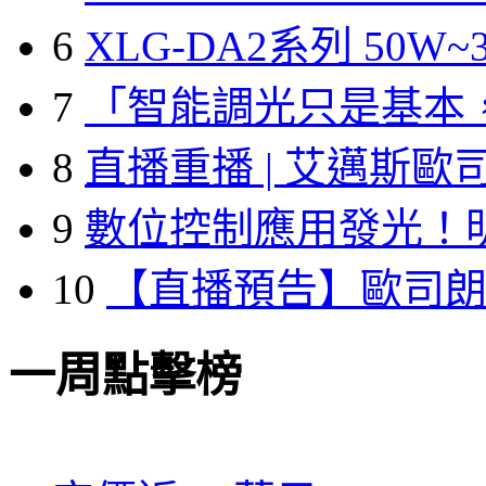
6
XLG-DA2系列 50W~3
7
「智能調光只是基本
8
直播重播 | 艾邁斯歐
9
數位控制應用發光！
10
【直播預告】歐司
一周點擊榜