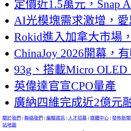
定價近1.5萬元，Snap
AI光模塊需求激增，愛
Rokid進入加拿大市
ChinaJoy 2026
93g、搭載Micro OL
英偉達官宣CPO量產
廣納四維完成近2億元
關於我們
|
聯絡我們
|
編輯資訊
|
人才招募
|
媒體中心
|
發佈新聞
站地圖