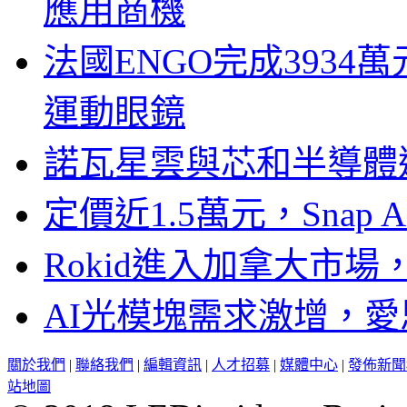
應用商機
法國ENGO完成3934萬
運動眼鏡
諾瓦星雲與芯和半導體達
定價近1.5萬元，Snap
Rokid進入加拿大市
AI光模塊需求激增，愛
關於我們
|
聯絡我們
|
編輯資訊
|
人才招募
|
媒體中心
|
發佈新聞
站地圖