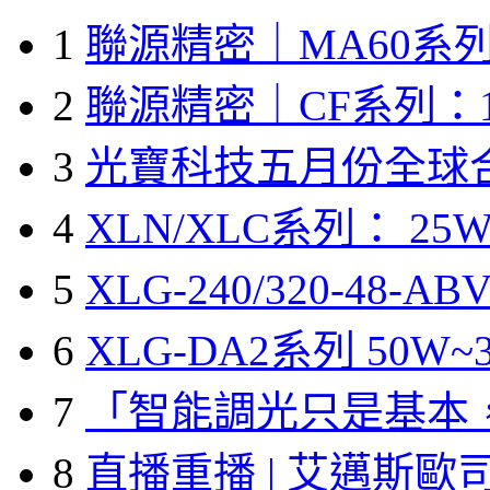
1
聯源精密｜MA60系列
2
聯源精密｜CF系列：1
3
光寶科技五月份全球
4
XLN/XLC系列： 25W
5
XLG-240/320-48-A
6
XLG-DA2系列 50W~3
7
「智能調光只是基本
8
直播重播 | 艾邁斯歐