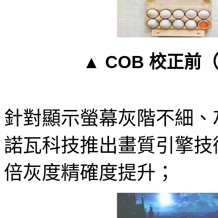
▲ COB 校正
針對顯示螢幕灰階不細、
諾瓦科技推出畫質引擎技術
倍灰度精確度提升；