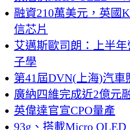
融資210萬美元，英國Ku
信芯片
艾邁斯歐司朗：上半年
子學
第41屆DVN(上海)
廣納四維完成近2億元
英偉達官宣CPO量產
93g、搭載Micro OL