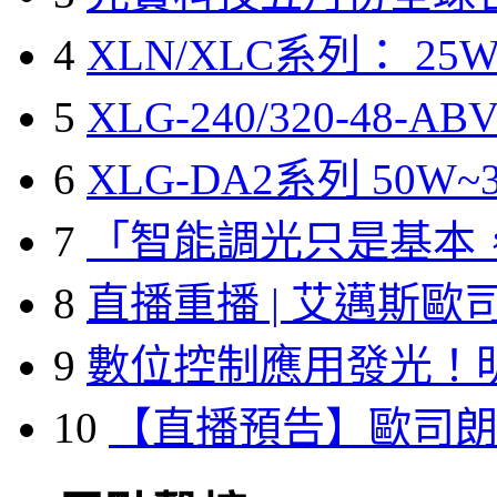
4
XLN/XLC系列： 25W
5
XLG-240/320-48-A
6
XLG-DA2系列 50W~3
7
「智能調光只是基本
8
直播重播 | 艾邁斯歐
9
數位控制應用發光！
10
【直播預告】歐司