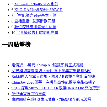
5
XLG-240/320-48-ABV系列
6
XLG-DA2系列 50W~320W D
7
「智能調光只是基本，健
8
直播重播 | 艾邁斯歐司朗
9
數位控制應用發光！明緯
10
【直播預告】歐司朗光電
一周點擊榜
定價近1.5萬元，Snap AR眼鏡即將正式亮相
AI光模塊需求激增，愛思強上半年訂單增長54%
Rokid進入加拿大市場，國產AR眼鏡企業出海加速
ChinaJoy 2026開幕，有哪些高性能顯示產品亮相？
93g、搭載Micro OLED，XR眼鏡URXR One開啟眾籌
英偉達官宣CPO量產
廣納四維完成近2億元融資，加碼AR全彩光波導