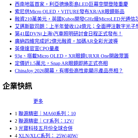
西南地區首家，利亞德煥影島LED巨幕空間登陸重慶
索尼供Micro OLED，VITURE發布XR/AR眼鏡新品
融資210萬美元，英國Kubos開發GHz級MicroLED光通信
艾邁斯歐司朗：上半年營收124億元；全面押注數字光子
第41屆DVN(上海)汽車照明研討會日程正式發布！
廣納四維完成近2億元融資，加碼AR全彩光波導
英偉達官宣CPO量產
93g、搭載Micro OLED，XR眼鏡URXR One開啟眾籌
定價近1.5萬元，Snap AR眼鏡即將正式亮相
ChinaJoy 2026開幕，有哪些高性能顯示產品亮相？
企業快訊
更多
1
聯源精密｜MA60系列：10
2
聯源精密｜CF系列：12V/
3
光寶科技五月份全球合併
4
XLN/XLC系列： 25W/40W/