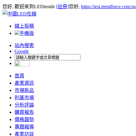
您好, 歡迎來到LEDinside
[註冊]
您好,
https://test.trendforce.com.
線上投稿
手機版
站內搜索
Google
首頁
產業資訊
市場新品
利基市場
分析評論
購買報告
價格趨勢
專題報導
產業訪談