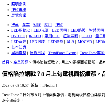
照明案例
技術專欄
展覽會議
推薦
|
產業
|
財經
|
應用
|
技術
LED驅動IC
|
LED光源
|
LED照明
|
LED路燈
|
智慧照明
UV LED
|
IR LED
|
車用LED
|
植物照明
|
OLED
|
量子
LED背光
|
LED封裝
|
LED磊晶
|
營收
|
MOCVD
|
LEDi
基本知識
展場直擊
|
展覽日程
|
TrendForce Events
|
TrendForce
首頁
>
產業資訊
>
價格陷拉鋸戰？8 月上旬電視面板續漲，品
價格陷拉鋸戰？8 月上旬電視面板續漲，
2023-08-08 10:57 [編輯：TNeditor]
TrendForce 7 日公布 8 月上旬面板報價，電視面板價格
漲空間較少。