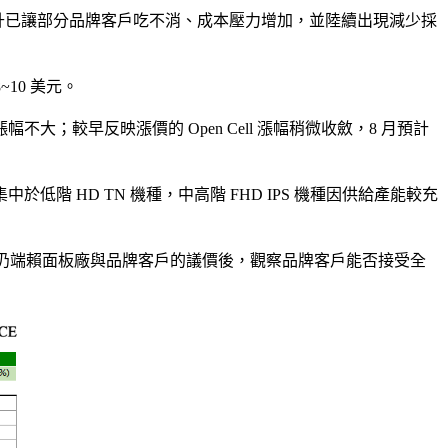
格上升已讓部分品牌客戶吃不消、成本壓力增加，並陸續出現減少採
8~10 美元。
較早反映漲價的 Open Cell 漲幅稍微收斂，8 月預計
 HD TN 機種，中高階 FHD IPS 機種因供給產能較充
美元，最終仍端賴面板廠與品牌客戶的議價後，觀察品牌客戶能否接受全