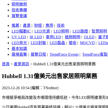
照明案例
技術專欄
展覽會議
推薦
|
產業
|
財經
|
應用
|
技術
LED驅動IC
|
LED光源
|
LED照明
|
LED路燈
|
智慧照明
UV LED
|
IR LED
|
車用LED
|
植物照明
|
OLED
|
量子
LED背光
|
LED封裝
|
LED磊晶
|
營收
|
MOCVD
|
LEDi
基本知識
展場直擊
|
展覽日程
|
TrendForce Events
|
TrendForce
首頁
>
產業資訊
>
Hubbell 1.31億美元出售家居照明業務
Hubbell 1.31億美元出售家居照明業務
2023-12-26 10:54 [編輯：TNeditor]
市場競爭格局改變及市場環境持續低迷，今年LED照明產業形
21日美國Hubbell宣布簽署最終協議，擬以1.31億美元將家居照明業務（Resi