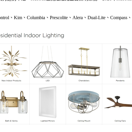
ontrol、Kim、Columbia、Prescolite、Alera、Dual-Lite、Comp