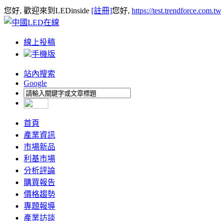
您好, 歡迎來到LEDinside
[註冊]
您好,
https://test.trendforce.com.
線上投稿
手機版
站內搜索
Google
首頁
產業資訊
市場新品
利基市場
分析評論
購買報告
價格趨勢
專題報導
產業訪談