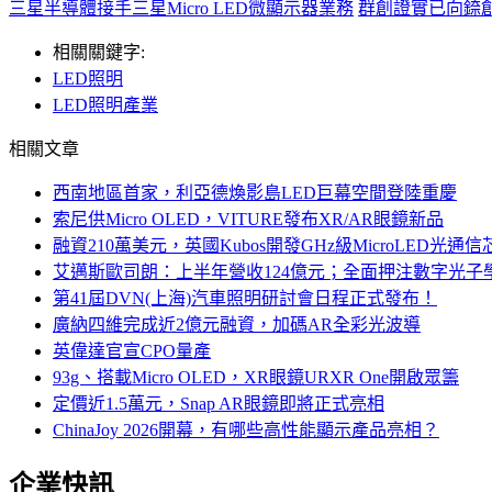
三星半導體接手三星Micro LED微顯示器業務
群創證實已向錼創訂
相關關鍵字:
LED照明
LED照明產業
相關文章
西南地區首家，利亞德煥影島LED巨幕空間登陸重慶
索尼供Micro OLED，VITURE發布XR/AR眼鏡新品
融資210萬美元，英國Kubos開發GHz級MicroLED光通信
艾邁斯歐司朗：上半年營收124億元；全面押注數字光子
第41屆DVN(上海)汽車照明研討會日程正式發布！
廣納四維完成近2億元融資，加碼AR全彩光波導
英偉達官宣CPO量產
93g、搭載Micro OLED，XR眼鏡URXR One開啟眾籌
定價近1.5萬元，Snap AR眼鏡即將正式亮相
ChinaJoy 2026開幕，有哪些高性能顯示產品亮相？
企業快訊