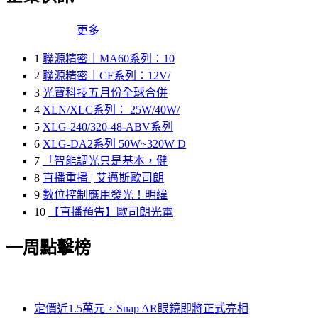
更多
1
聯源精密｜MA60系列：10
2
聯源精密｜CF系列：12V/
3
光寶科技五月份全球合併
4
XLN/XLC系列： 25W/40W/
5
XLG-240/320-48-ABV系列
6
XLG-DA2系列 50W~320W D
7
「智能調光只是基本，健
8
直播重播 | 艾邁斯歐司朗
9
數位控制應用發光！明緯
10
【直播預告】歐司朗光電
一周點擊榜
定價近1.5萬元，Snap AR眼鏡即將正式亮相