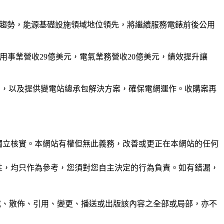
氣化大趨勢，能源基礎設施領域地位領先，將繼續服務電錶前後公用
7%，公用事業營收29億美元，電氣業務營收20億美元，績效提升讓
控制和繼電器面板產品，以及提供變電站總承包解決方案，確保電網運作。收購案再
未經獨立核實。本網站有權但無此義務，改善或更正在本網站的任何
準確性，均只作為參考，您須對您自主決定的行為負責。如有錯漏，
制、轉載、散佈、引用、變更、播送或出版該內容之全部或局部，亦不