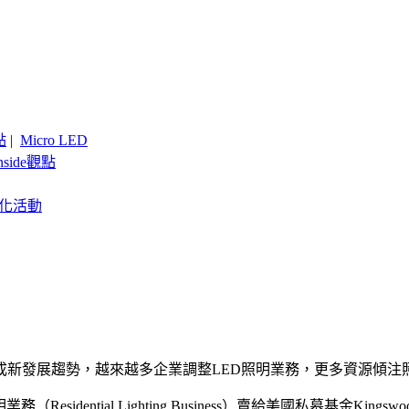
點
|
Micro LED
nside觀點
客製化活動
成新發展趨勢，越來越多企業調整LED照明業務，更多資源傾
dential Lighting Business）賣給美國私募基金Kingswood