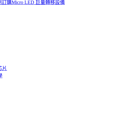
購Micro LED 巨量轉移設備
芯片
學