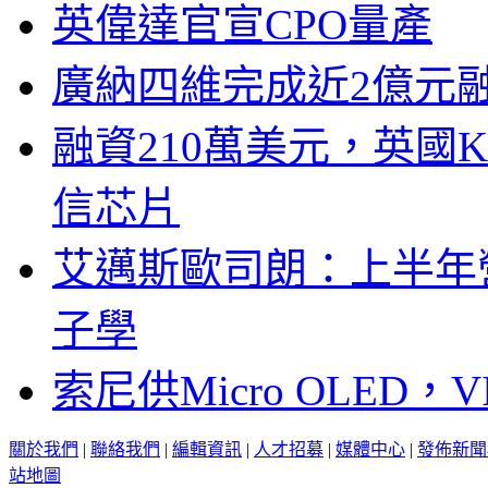
英偉達官宣CPO量產
廣納四維完成近2億元
融資210萬美元，英國Ku
信芯片
艾邁斯歐司朗：上半年
子學
索尼供Micro OLED，
關於我們
|
聯絡我們
|
編輯資訊
|
人才招募
|
媒體中心
|
發佈新聞
站地圖