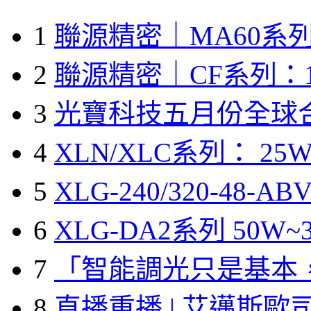
1
聯源精密｜MA60系列
2
聯源精密｜CF系列：1
3
光寶科技五月份全球
4
XLN/XLC系列： 25W
5
XLG-240/320-48-A
6
XLG-DA2系列 50W~3
7
「智能調光只是基本
8
直播重播 | 艾邁斯歐