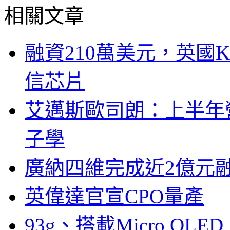
相關文章
融資210萬美元，英國Ku
信芯片
艾邁斯歐司朗：上半年
子學
廣納四維完成近2億元
英偉達官宣CPO量產
93g、搭載Micro OL