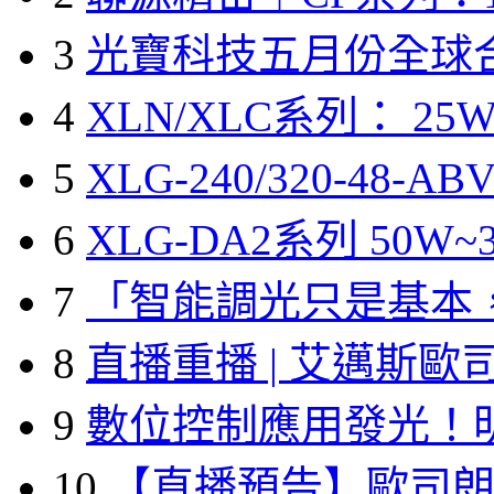
3
光寶科技五月份全球
4
XLN/XLC系列： 25W
5
XLG-240/320-48-A
6
XLG-DA2系列 50W~3
7
「智能調光只是基本
8
直播重播 | 艾邁斯歐
9
數位控制應用發光！
10
【直播預告】歐司