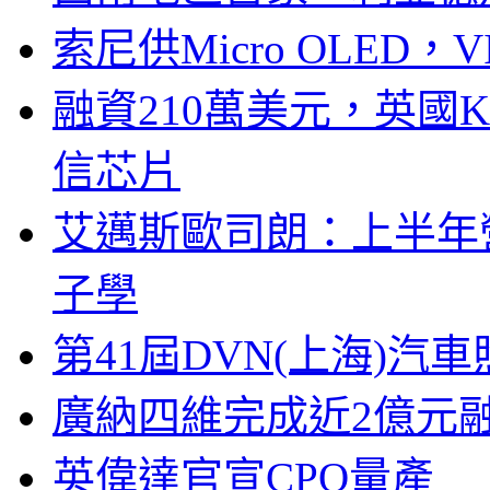
索尼供Micro OLED，
融資210萬美元，英國Ku
信芯片
艾邁斯歐司朗：上半年
子學
第41屆DVN(上海)
廣納四維完成近2億元
英偉達官宣CPO量產