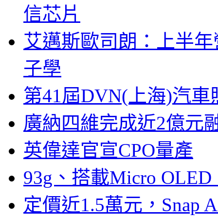
信芯片
艾邁斯歐司朗：上半年
子學
第41屆DVN(上海)
廣納四維完成近2億元
英偉達官宣CPO量產
93g、搭載Micro OL
定價近1.5萬元，Snap