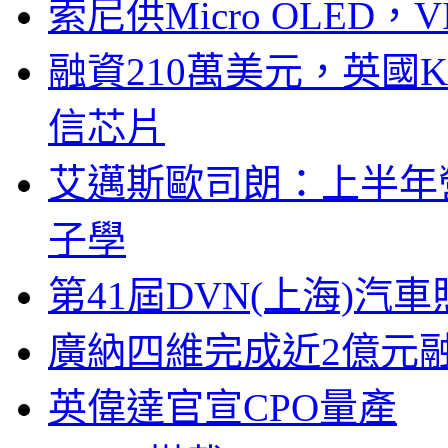
索尼供Micro OLED，
融資210萬美元，英國Ku
信芯片
艾邁斯歐司朗：上半年
子學
第41屆DVN(上海)
廣納四維完成近2億元
英偉達官宣CPO量產