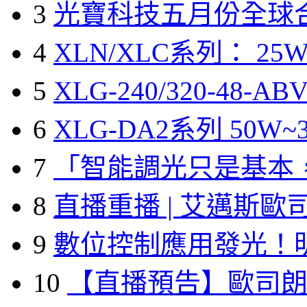
3
光寶科技五月份全球
4
XLN/XLC系列： 25W
5
XLG-240/320-48-A
6
XLG-DA2系列 50W~3
7
「智能調光只是基本
8
直播重播 | 艾邁斯歐
9
數位控制應用發光！
10
【直播預告】歐司