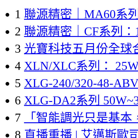
1
聯源精密｜MA60系列
2
聯源精密｜CF系列：1
3
光寶科技五月份全球
4
XLN/XLC系列： 25W
5
XLG-240/320-48-A
6
XLG-DA2系列 50W~3
7
「智能調光只是基本
8
直播重播 | 艾邁斯歐