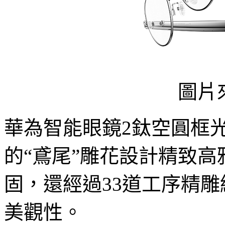
圖片
華為智能眼鏡2鈦空圓框
的“鳶尾”雕花設計精致
固，還經過33道工序精
美觀性。