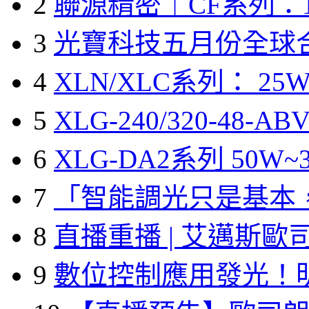
2
聯源精密｜CF系列：1
3
光寶科技五月份全球
4
XLN/XLC系列： 25W
5
XLG-240/320-48-A
6
XLG-DA2系列 50W~3
7
「智能調光只是基本
8
直播重播 | 艾邁斯歐
9
數位控制應用發光！