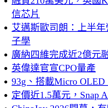
融資210萬美元，英國Ku
信芯片
艾邁斯歐司朗：上半年
子學
廣納四維完成近2億元
英偉達官宣CPO量產
93g、搭載Micro OL
定價近1.5萬元，Snap