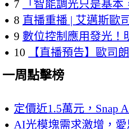
7
「智能調光只是基本
8
直播重播 | 艾邁斯歐
9
數位控制應用發光！
10
【直播預告】歐司
一周點擊榜
定價近1.5萬元，Snap
AI光模塊需求激增，愛