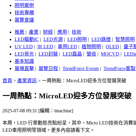
照明案例
技術專欄
展覽會議
推薦
|
產業
|
財經
|
應用
|
技術
LED驅動IC
|
LED光源
|
LED照明
|
LED路燈
|
智慧照明
UV LED
|
IR LED
|
車用LED
|
植物照明
|
OLED
|
量子
LED背光
|
LED封裝
|
LED磊晶
|
營收
|
MOCVD
|
LEDi
基本知識
展場直擊
|
展覽日程
|
TrendForce Events
|
TrendForce
首頁
>
產業資訊
>
一周熱點：MicroLED迎多方位發展突破
一周熱點：MicroLED迎多方位發展突破
2025-07-08 09:31 [編輯：tinachiue]
本周，LED 行業動態亮點紛呈，其中，Micro LED技術
LED車用照明等領域。更多內容請看下文。