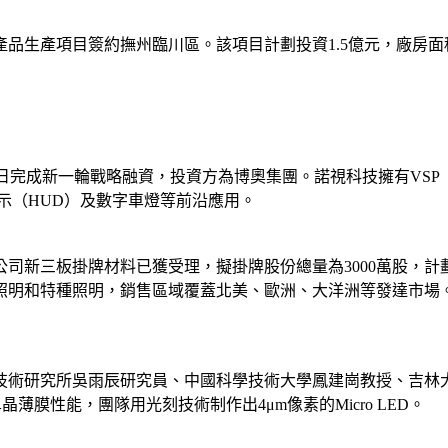
產品生產項目簽約撫州臨川區。該項目計劃投資1.5億元，廠房面積
視科技近日完成新一輪戰略融資，投資方為博奧集團。諾視科技擁有V
示（HUD）及數字車燈等前沿應用。
司新三板掛牌材料已獲受理，擬掛牌股份總量為3000萬股，
業照明和特種照明，銷售區域覆蓋北美、歐洲、大洋洲等發達市場
化技術研究所吳雨辰研究員、中國科學技術大學鳳建崗教授、吉林
晶薄膜性能，團隊用光刻技術制作出4μm像素的Micro LED。