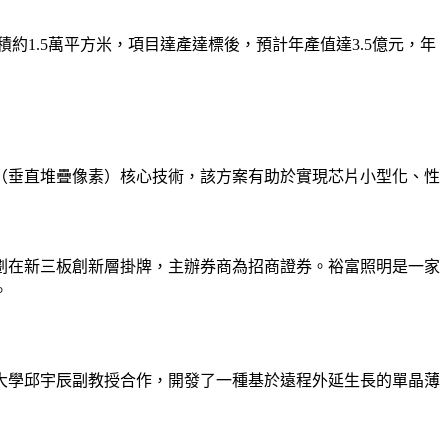
約1.5萬平方米，項目達產達標後，預計年產值達3.5億元，年
SP（垂直堆疊像素）核心技術，該方案有助於實現芯片小型化、性
計劃在新三板創新層掛牌，主辦券商為招商證券。裕富照明是一家
。
大學邱宇辰副教授合作，開發了一種基於遠程外延生長的單晶薄