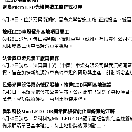
【LED項目動態】
雷鳥Micro LED光機智造工廠正式投產
6月28日，位於嘉興南湖的“雷鳥光學智造工廠”正式投產。
燎旺LED車燈蘇州基地項目開工
6月28日消息，佛山照明旗下燎旺車燈（蘇州）有限責任公司
和服務長三角中高端汽車主機廠。
法雷奧車燈武漢工廠再擴容
6月27日消息，法雷奧市光（中國）車燈有限公司與武漢經開
資，旨在加快新能源汽車高端車燈的研發與生產，計劃新增產
民爆光電競得惠南愷民股權，推進LED照明基地建設
7月3日，民爆光電發布公告宣布，公司此前已調整了募投項目，並
萬元，成功競拍獲得一惠州土地使用權。
喬科科技Mini LED COB顯示面板智能化產線簽約江蘇
6月30日消息，喬科科技Mini LED COB顯示面板智能化產
備采購清單已基本確定，待土地掛牌後即刻動工。