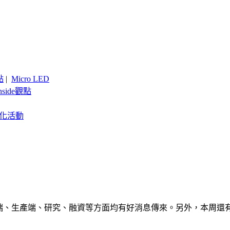
點
|
Micro LED
nside觀點
客製化活動
在消費端、生產端、研究、融資等方面均有好消息傳來。另外，本周還