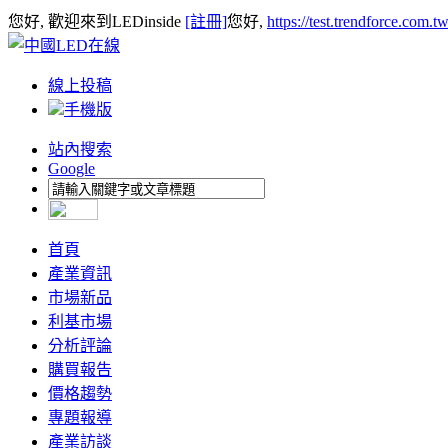
您好, 歡迎來到LEDinside
[註冊]
您好,
https://test.trendforce.com.
線上投稿
手機版
站內搜索
Google
首頁
產業資訊
市場新品
利基市場
分析評論
購買報告
價格趨勢
專題報導
產業訪談