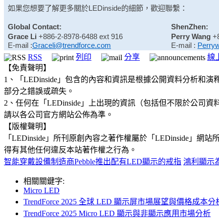
如果您想要了解更多關於
LEDinside
的細節，歡迎聯繫：
Global Contact:
ShenZhen:
Grace Li
+886-2-8978-6488 ext 916
Perry Wang
+
E-mail :
Graceli@trendforce.com
E-mail :
Perry
RSS
列印
分享
線
【免責聲明】
1、「LEDinside」包含的內容和資訊是根據公開資料分
部分之錯誤或疏失。
2、任何在「LEDinside」上出現的資訊（包括但不限於
請以各公司官方網站公佈為準。
【版權聲明】
「LEDinside」所刊原創內容之著作權屬於「LEDins
得有其他任何違反本站著作權之行為。
智能穿戴設備制造商Pebble推出配有LED顯示的戒指
鴻利顯示為
相關關鍵字:
Micro LED
TrendForce 2025 全球 LED 顯示屏市場展望與價格成本分
TrendForce 2025 Micro LED 顯示與非顯示應用市場分析