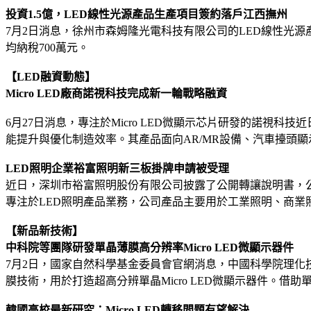
投資1.5億，LED線性光源產品生產項目簽約落戶江西撫州
7月2日消息，徐州市森姆隆光電科技有限公司的LED線性光源
均納稅700萬元。
【LED融資動態】
Micro LED廠商諾視科技完成新一輪戰略融資
6月27日消息，專注於Micro LED微顯示芯片研發的諾
能提升與優化制造效率。其產品面向AR/MR設備、汽車擡頭顯
LED照明企業裕富照明新三板掛牌申請被受理
近日，深圳市裕富照明股份有限公司披露了公開轉讓說明書，公
專注於LED照明產品業務，公司產品主要用於工業照明、商
【新品新技術】
中科院等團隊研發單晶薄膜高分辨率Micro LED微顯示器件
7月2日，國家自然科學基金委員會官網消息，中國科學院理
膜技術，用於打造超高分辨單晶Micro LED微顯示器件。借助單
韓國高校最新研究：Micro LED轉移問題有望解決