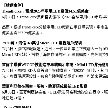
【精選事件】
TrendForce：預期2025年車用LED產值34.51億美金
6月30日，TrendForce集邦咨詢發布《2025全球車用L
然而，根據TrendForce分析車用LED廠商在手訂單表現，車
億美金與357.29億美金。
79.99萬，海信163英寸Micro LED電視落戶深圳
7月3日，據中證報報道，近日，一位深圳業主正式購入一台163英寸
Micro LED芯片，搭載了海信自研的Micro黑洞顯像、光色
首爾半導體WICOP技術進軍車載顯示市場，Mini LED背光應
7月2日，國際LED大廠首爾半導體宣布，自2025年5月起，其自
光，可實現超薄設計，適合全陣列局部調光方案，可帶來更深
華夏利亞德在西寧、張掖、臨夏落成最新LED影廳
6月30日，華夏利亞德宣布，LED電影屏系列煥影島在西寧、張
地已達21個。