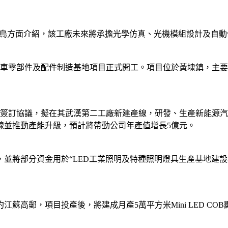
據雷鳥方面介紹，該工廠未來將承擔光學仿真、光機模組設計及自動
汽車零部件及配件制造基地項目正式開工。項目位於黃埭鎮，主要
區簽訂協議，擬在其武漢第二工廠新建產線，研發、生產新能源
線並推動產能升級，預計將帶動公司年產值增長5億元。
將部分資金用於“LED工業照明及特種照明燈具生產基地建設項目
線簽約江蘇高郵，項目投產後，將建成月產5萬平方米Mini LED