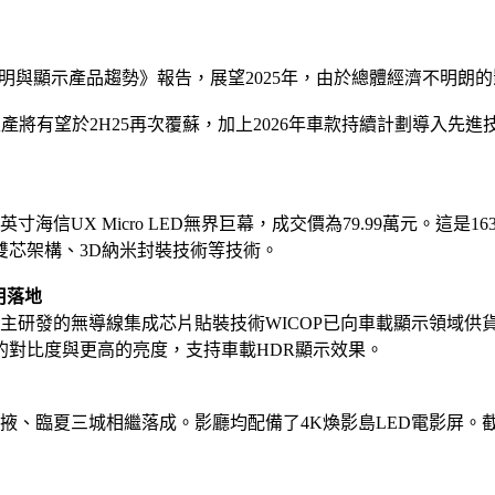
ED市場-照明與顯示產品趨勢》報告，展望2025年，由於總體經濟不
市生產將有望於2H25再次覆蘇，加上2026年車款持續計劃導入先進技
海信UX Micro LED無界巨幕，成交價為79.99萬元。這是
同控雙芯架構、3D納米封裝技術等技術。
用落地
主研發的無導線集成芯片貼裝技術WICOP已向車載顯示領域供貨，用作M
的對比度與更高的亮度，支持車載HDR顯示效果。
掖、臨夏三城相繼落成。影廳均配備了4K煥影島LED電影屏。截