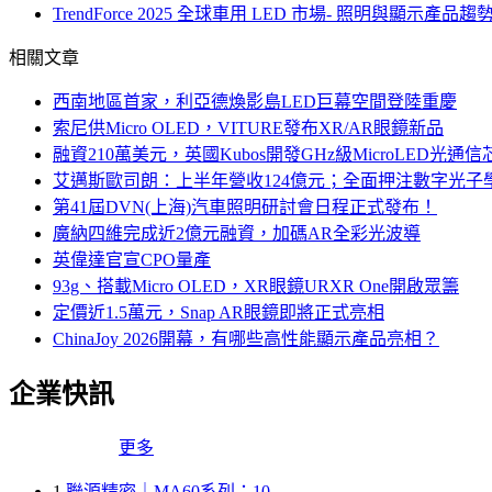
TrendForce 2025 全球車用 LED 市場- 照明與顯示產品趨
相關文章
西南地區首家，利亞德煥影島LED巨幕空間登陸重慶
索尼供Micro OLED，VITURE發布XR/AR眼鏡新品
融資210萬美元，英國Kubos開發GHz級MicroLED光通信
艾邁斯歐司朗：上半年營收124億元；全面押注數字光子
第41屆DVN(上海)汽車照明研討會日程正式發布！
廣納四維完成近2億元融資，加碼AR全彩光波導
英偉達官宣CPO量產
93g、搭載Micro OLED，XR眼鏡URXR One開啟眾籌
定價近1.5萬元，Snap AR眼鏡即將正式亮相
ChinaJoy 2026開幕，有哪些高性能顯示產品亮相？
企業快訊
更多
1
聯源精密｜MA60系列：10