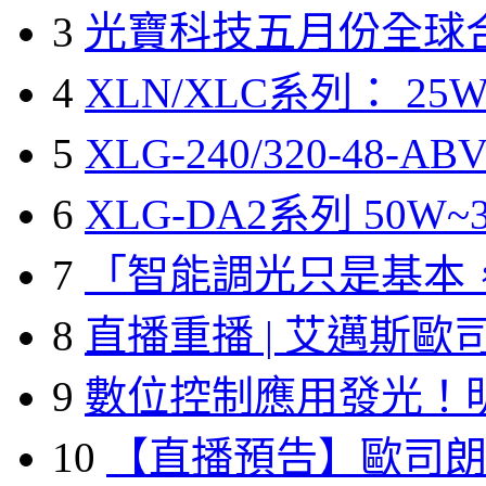
3
光寶科技五月份全球
4
XLN/XLC系列： 25W
5
XLG-240/320-48-A
6
XLG-DA2系列 50W~3
7
「智能調光只是基本
8
直播重播 | 艾邁斯歐
9
數位控制應用發光！
10
【直播預告】歐司