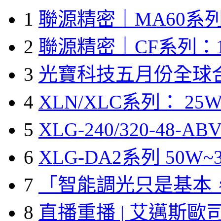
1
聯源精密｜MA60系列
2
聯源精密｜CF系列：1
3
光寶科技五月份全球
4
XLN/XLC系列： 25W
5
XLG-240/320-48-A
6
XLG-DA2系列 50W~3
7
「智能調光只是基本
8
直播重播 | 艾邁斯歐