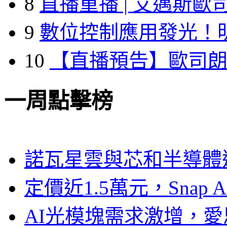
8
直播重播 | 艾邁斯歐
9
數位控制應用發光！
10
【直播預告】歐司
一周點擊榜
諾瓦星雲與芯和半導體達
定價近1.5萬元，Snap
AI光模塊需求激增，愛