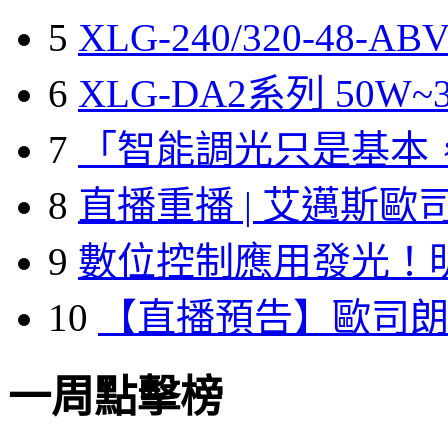
5
XLG-240/320-48-A
6
XLG-DA2系列 50W~3
7
「智能調光只是基本
8
直播重播 | 艾邁斯歐
9
數位控制應用發光！
10
【直播預告】歐司
一周點擊榜