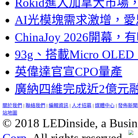
Rokid進入加拿大市
AI光模塊需求激增，愛
ChinaJoy 2026
93g、搭載Micro OL
英偉達官宣CPO量產
廣納四維完成近2億元
關於我們
|
聯絡我們
|
編輯資訊
|
人才招募
|
媒體中心
|
發佈新聞
站地圖
© 2018 LEDinside, a Busin