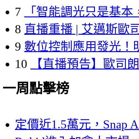
7
「智能調光只是基本
8
直播重播 | 艾邁斯歐
9
數位控制應用發光！
10
【直播預告】歐司
一周點擊榜
定價近1.5萬元，Snap