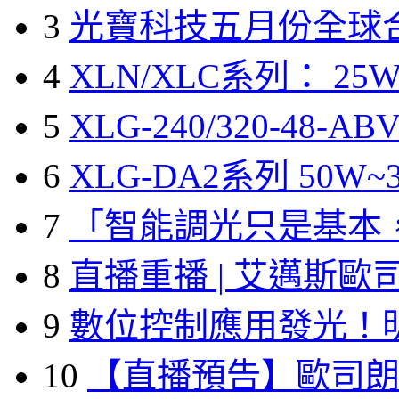
3
光寶科技五月份全球
4
XLN/XLC系列： 25W
5
XLG-240/320-48-A
6
XLG-DA2系列 50W~3
7
「智能調光只是基本
8
直播重播 | 艾邁斯歐
9
數位控制應用發光！
10
【直播預告】歐司