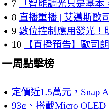
7
「智能調光只是基本
8
直播重播 | 艾邁斯歐
9
數位控制應用發光！
10
【直播預告】歐司
一周點擊榜
定價近1.5萬元，Snap
93g、搭載Micro OL