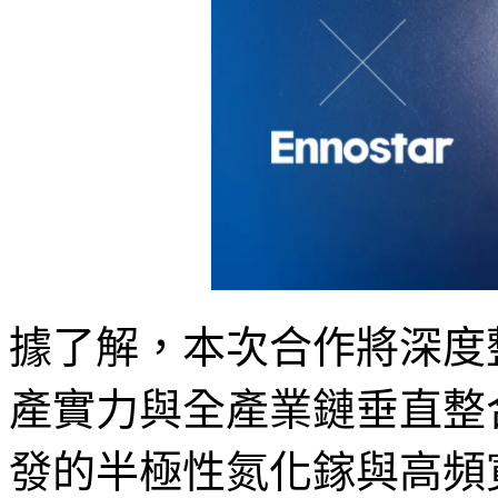
據了解，本次合作將深度
產實力與全產業鏈垂直整
發的半極性氮化鎵與高頻寬M