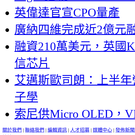
英偉達官宣CPO量產
廣納四維完成近2億元
融資210萬美元，英國Ku
信芯片
艾邁斯歐司朗：上半年
子學
索尼供Micro OLED，
關於我們
|
聯絡我們
|
編輯資訊
|
人才招募
|
媒體中心
|
發佈新聞