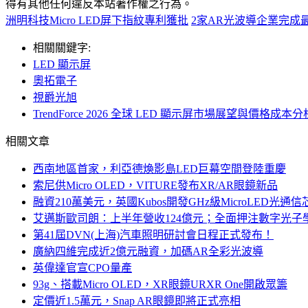
得有其他任何違反本站著作權之行為。
洲明科技Micro LED屏下指紋專利獲批
2家AR光波導企業完成
相關關鍵字:
LED 顯示屏
奧拓電子
視爵光旭
TrendForce 2026 全球 LED 顯示屏市場展望與價格成本分
相關文章
西南地區首家，利亞德煥影島LED巨幕空間登陸重慶
索尼供Micro OLED，VITURE發布XR/AR眼鏡新品
融資210萬美元，英國Kubos開發GHz級MicroLED光通信
艾邁斯歐司朗：上半年營收124億元；全面押注數字光子
第41屆DVN(上海)汽車照明研討會日程正式發布！
廣納四維完成近2億元融資，加碼AR全彩光波導
英偉達官宣CPO量產
93g、搭載Micro OLED，XR眼鏡URXR One開啟眾籌
定價近1.5萬元，Snap AR眼鏡即將正式亮相