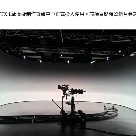
b虛擬制作實驗中心正式投入使用。該項目歷時23個月建設，由視爵光旭聯合A