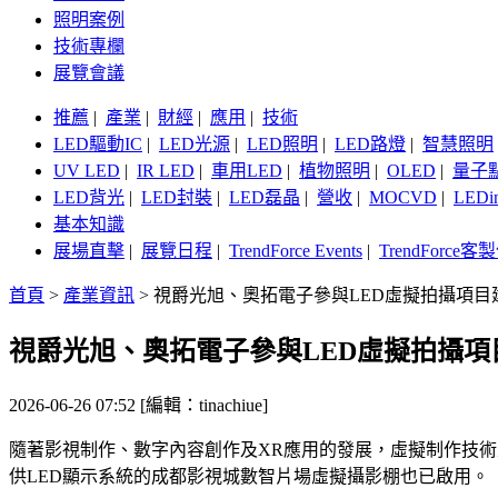
照明案例
技術專欄
展覽會議
推薦
|
產業
|
財經
|
應用
|
技術
LED驅動IC
|
LED光源
|
LED照明
|
LED路燈
|
智慧照明
UV LED
|
IR LED
|
車用LED
|
植物照明
|
OLED
|
量子
LED背光
|
LED封裝
|
LED磊晶
|
營收
|
MOCVD
|
LEDi
基本知識
展場直擊
|
展覽日程
|
TrendForce Events
|
TrendForce
首頁
>
產業資訊
>
視爵光旭、奧拓電子參與LED虛擬拍攝項目
視爵光旭、奧拓電子參與LED虛擬拍攝項
2026-06-26 07:52 [編輯：tinachiue]
隨著影視制作、數字內容創作及XR應用的發展，虛擬制作技
供LED顯示系統的成都影視城數智片場虛擬攝影棚也已啟用。