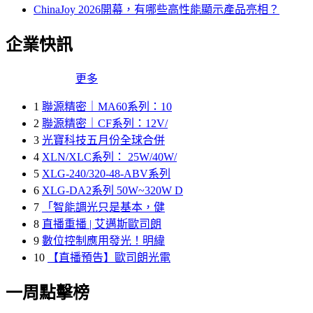
ChinaJoy 2026開幕，有哪些高性能顯示產品亮相？
企業快訊
更多
1
聯源精密｜MA60系列：10
2
聯源精密｜CF系列：12V/
3
光寶科技五月份全球合併
4
XLN/XLC系列： 25W/40W/
5
XLG-240/320-48-ABV系列
6
XLG-DA2系列 50W~320W D
7
「智能調光只是基本，健
8
直播重播 | 艾邁斯歐司朗
9
數位控制應用發光！明緯
10
【直播預告】歐司朗光電
一周點擊榜