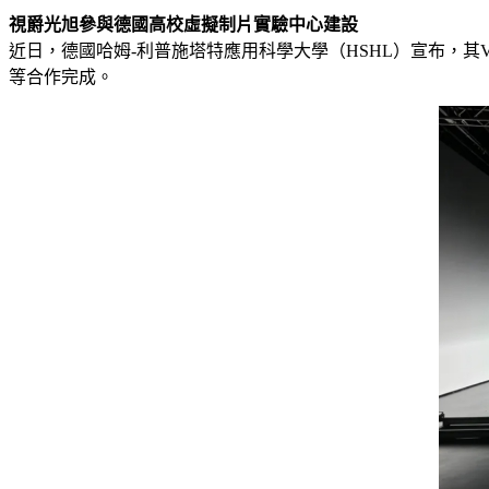
視爵光旭參與德國高校虛擬制片實驗中心建設
近日，德國哈姆-利普施塔特應用科學大學（HSHL）宣布，其VFX La
等合作完成。