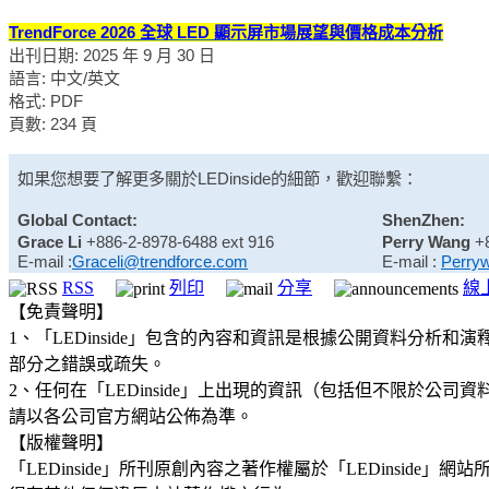
TrendForce 2026 全球 LED 顯示屏市場展望與價格成本分析
出刊日期: 2025 年 9 月 30 日
語言: 中文/英文
格式: PDF
頁數: 234 頁
如果您想要了解更多關於
LEDinside
的細節，歡迎聯繫：
Global Contact:
ShenZhen:
Grace Li
+886-2-8978-6488 ext 916
Perry Wang
+
E-mail :
Graceli@trendforce.com
E-mail :
Perry
RSS
列印
分享
線
【免責聲明】
1、「LEDinside」包含的內容和資訊是根據公開資料分
部分之錯誤或疏失。
2、任何在「LEDinside」上出現的資訊（包括但不限於
請以各公司官方網站公佈為準。
【版權聲明】
「LEDinside」所刊原創內容之著作權屬於「LEDins