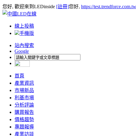
您好, 歡迎來到LEDinside
[註冊]
您好,
https://test.trendforce.com.
線上投稿
手機版
站內搜索
Google
首頁
產業資訊
市場新品
利基市場
分析評論
購買報告
價格趨勢
專題報導
產業訪談