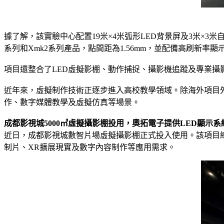
據了解，該實驗中心配置19米×4米弧形LED背景屏及3米×
系列和Xmk2系列產品，點間距為1.56mm，並配備高刷新率顯
項目還整合了LED虛擬影棚、動作捕捉、攝影機追蹤及專業
近年來，虛擬制作技術正逐步進入高校教學領域。除海外項目
作、數字媒體教學及虛擬仿真等場景。
成都影視城5000㎡虛擬攝影棚投用，奧拓電子提供LED顯示系
近日，成都影視城數智片場虛擬攝影棚正式投入使用。該項目總面積
制片、XR擴展現實及數字內容制作等應用需求。