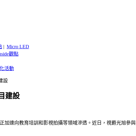
點
|
Micro LED
nside觀點
客製化活動
建設
目建設
術正加速向教育培訓和影視拍攝等領域滲透。近日，視爵光旭參