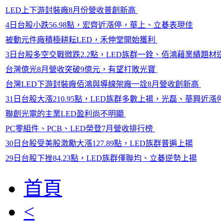
LED上下游封裝廠8月份營收普創新高
4日台股小跌56.98點，宏齊近漲停，華上、立碁表現佳
被動元件廠積極耕耘LED，禾伸堂開始獲利
3日台股多空交戰微跌2.2點，LED族群一銓、佰鴻藉業績題材
台灣億光8月營收突破9億元，有望打敗光寶
台灣LED下游封裝廠佰鴻與導線架廠一詮8月營收創新高
31日台股大漲210.95點，LED族群多數上揚，光磊、華興近漲
聯創光電的主業LED盈利尚不明顯
PC零組件、PCB、LED榮登7月營收排行榜
30日台股受美股激勵大漲127.89點，LED族群普遍上揚
29日台股下挫84.23點，LED族群僅聯均、立碁逆勢上揚
首頁
<