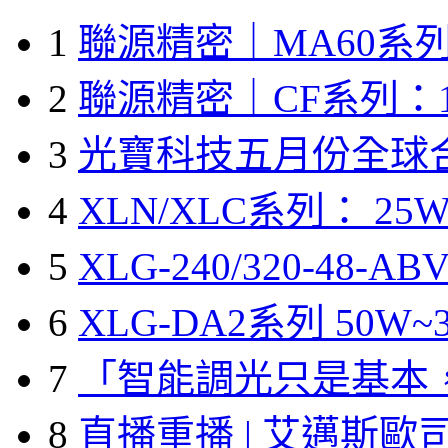
1
聯源精密｜MA60系列
2
聯源精密｜CF系列：1
3
光寶科技五月份全球
4
XLN/XLC系列： 25W
5
XLG-240/320-48-A
6
XLG-DA2系列 50W~3
7
「智能調光只是基本
8
直播重播 | 艾邁斯歐