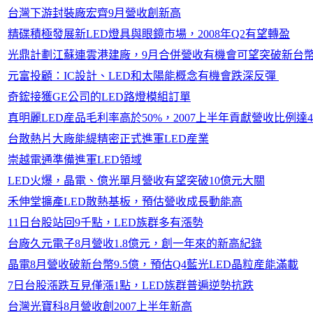
台灣下游封裝廠宏齊9月營收創新高
精碟積極發展新LED燈具與眼鏡市場，2008年Q2有望轉盈
光鼎計劃江蘇連雲港建廠，9月合併營收有機會可望突破新台幣
元富投顧：IC設計、LED和太陽能概念有機會跌深反彈
奇鋐接獲GE公司的LED路燈模組訂單
真明麗LED産品毛利率高於50%，2007上半年貢獻營收比例達4
台散熱片大廠能緹精密正式進軍LED産業
崇越電通準備進軍LED領域
LED火爆，晶電、億光單月營收有望突破10億元大關
禾伸堂擴產LED散熱基板，預估營收成長動能高
11日台股站回9千點，LED族群多有漲勢
台廠久元電子8月營收1.8億元，創一年來的新高紀錄
晶電8月營收破新台幣9.5億，預估Q4藍光LED晶粒産能滿載
7日台股漲跌互見僅漲1點，LED族群普遍逆勢抗跌
台灣光寶科8月營收創2007上半年新高