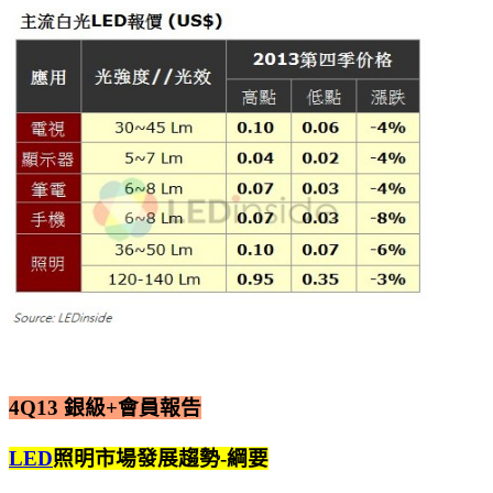
4Q13 銀級+會員報告
LED
照明市場發展趨勢-綱要