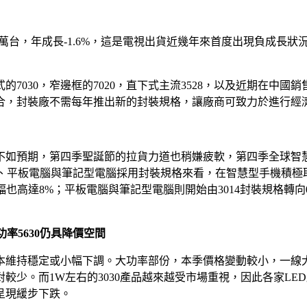
2億3百萬台，年成長-1.6%，這是電視出貨近幾年來首度出現負成
30，窄邊框的7020，直下式主流3528，以及近期在中國銷售成績不
整合，封裝廠不需每年推出新的封裝規格，讓廠商可致力於進行經
如預期，第四季聖誕節的拉貨力道也稍嫌疲軟，第四季全球智慧型
手機、平板電腦與筆記型電腦採用封裝規格來看，在智慧型手機積
價跌幅也高達8%；平板電腦與筆記型電腦則開始由3014封裝規格轉
率5630仍具降價空間
持穩定或小幅下調。大功率部份，本季價格變動較小，一線大廠如L
少。而1W左右的3030產品越來越受市場重視，因此各家LE
呈現緩步下跌。