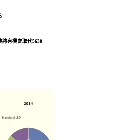
起
裝將有機會取代5630