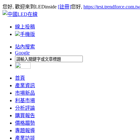
您好, 歡迎來到LEDinside
[註冊]
您好,
https://test.trendforce.com.
線上投稿
手機版
站內搜索
Google
首頁
產業資訊
市場新品
利基市場
分析評論
購買報告
價格趨勢
專題報導
產業訪談