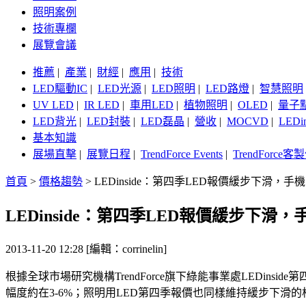
照明案例
技術專欄
展覽會議
推薦
|
產業
|
財經
|
應用
|
技術
LED驅動IC
|
LED光源
|
LED照明
|
LED路燈
|
智慧照明
UV LED
|
IR LED
|
車用LED
|
植物照明
|
OLED
|
量子
LED背光
|
LED封裝
|
LED磊晶
|
營收
|
MOCVD
|
LEDi
基本知識
展場直擊
|
展覽日程
|
TrendForce Events
|
TrendForce
首頁
>
價格趨勢
>
LEDinside：第四季LED報價緩步下滑，
LEDinside：第四季LED報價緩步下滑
2013-11-20 12:28 [編輯：corrinelin]
根據全球市場研究機構TrendForce旗下綠能事業處LEDi
幅度約在3-6%；照明用LED第四季報價也同樣維持緩步下滑