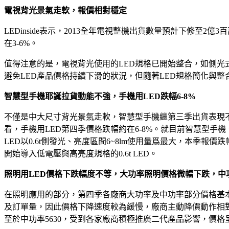
電視背光景氣走軟，報價相對穩定
LEDinside表示，2013全年電視整機出貨數量預計下修至
在3-6%。
值得注意的是，電視背光使用的LED規格已開始整合，如側光式的70
避免LED產品價格持續下滑的狀況，但隨著LED規格簡化與
智慧型手機耶誕拉貨動能不強，手機用LED跌幅6-8%
不僅是中大尺寸背光景氣走軟，智慧型手機繼第三季出貨表現不
看，手機用LED第四季價格跌幅約在6-8%。就目前智慧型
LED以0.6t側發光、亮度區間6~8lm使用量爲最大，本季報
開始導入低電壓與高亮度規格的0.6t LED。
照明用LED價格下跌幅度不等，大功率照明價格微幅下跌，中功
在照明應用的部分，第四季各廠商大功率及中功率部分價格基本維
及訂單量，因此價格下降速度較為緩慢，廠商主動降價動作相對較
至於中功率5630，受到各家廠商積極推廣二代產品影響，價格