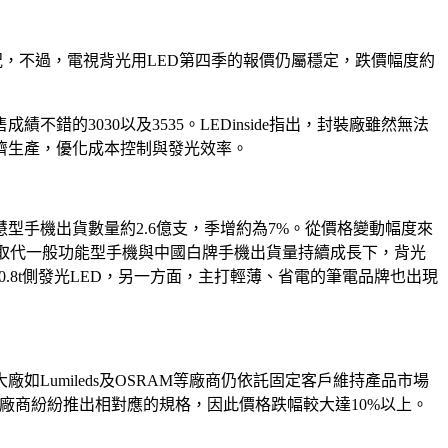
長狀況，不過，電視背光用LED第四季的報價仍屬穩定，跌價幅度約
錯的3030以及3535。LEDinside指出，封裝廠雖然無法
濟生產，優化成本控制與發光效率。
手機出貨數量約2.6億支，季增約為7%。從價格變動幅度來
極取代一般功能型手機與中國白牌手機出貨量持續成長下，背光
向0.8t側發光LED，另一方面，主打輕薄、省電的筆電品牌也出現
umileds及OSRAM等廠商仍依託固定客戶維持產品市場
D廠商紛紛推出相對應的規格，因此價格跌幅較大達10%以上。