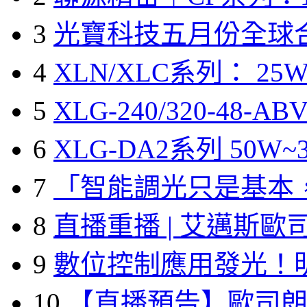
3
光寶科技五月份全球
4
XLN/XLC系列： 25W
5
XLG-240/320-48-A
6
XLG-DA2系列 50W~3
7
「智能調光只是基本
8
直播重播 | 艾邁斯歐
9
數位控制應用發光！
10
【直播預告】歐司