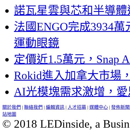
諾瓦星雲與芯和半導體達
法國ENGO完成3934萬
運動眼鏡
定價近1.5萬元，Snap
Rokid進入加拿大市
AI光模塊需求激增，愛
關於我們
|
聯絡我們
|
編輯資訊
|
人才招募
|
媒體中心
|
發佈新聞
站地圖
© 2018 LEDinside, a Busin