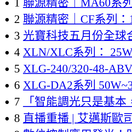
1
聯源精密｜MA60系列
2
聯源精密｜CF系列：1
3
光寶科技五月份全球
4
XLN/XLC系列： 25W
5
XLG-240/320-48-A
6
XLG-DA2系列 50W~3
7
「智能調光只是基本
8
直播重播 | 艾邁斯歐