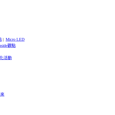
點
|
Micro LED
nside觀點
客製化活動
未來