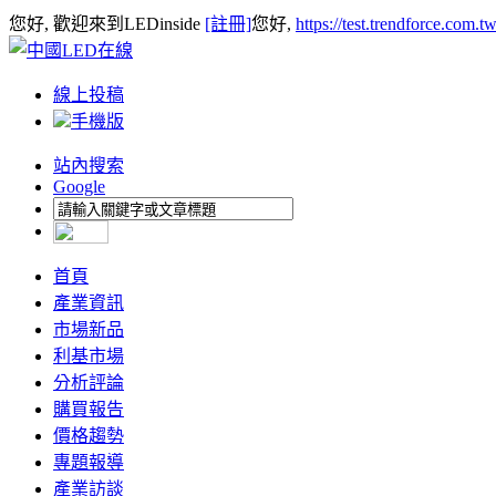
您好, 歡迎來到LEDinside
[註冊]
您好,
https://test.trendforce.com.
線上投稿
手機版
站內搜索
Google
首頁
產業資訊
市場新品
利基市場
分析評論
購買報告
價格趨勢
專題報導
產業訪談