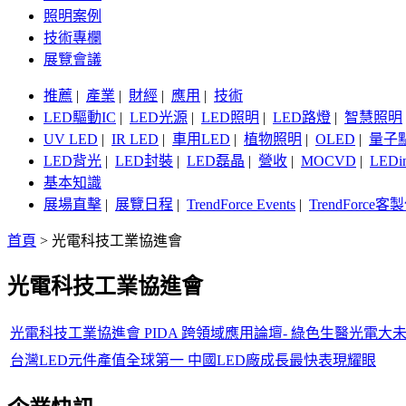
照明案例
技術專欄
展覽會議
推薦
|
產業
|
財經
|
應用
|
技術
LED驅動IC
|
LED光源
|
LED照明
|
LED路燈
|
智慧照明
UV LED
|
IR LED
|
車用LED
|
植物照明
|
OLED
|
量子
LED背光
|
LED封裝
|
LED磊晶
|
營收
|
MOCVD
|
LEDi
基本知識
展場直擊
|
展覽日程
|
TrendForce Events
|
TrendForce
首頁
>
光電科技工業協進會
光電科技工業協進會
光電科技工業協進會 PIDA 跨領域應用論壇- 綠色生醫光電大
台灣LED元件產值全球第一 中國LED廠成長最快表現耀眼