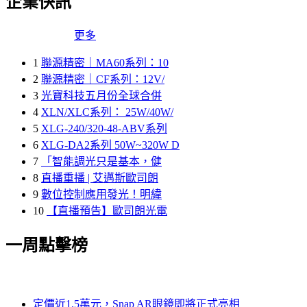
企業快訊
更多
1
聯源精密｜MA60系列：10
2
聯源精密｜CF系列：12V/
3
光寶科技五月份全球合併
4
XLN/XLC系列： 25W/40W/
5
XLG-240/320-48-ABV系列
6
XLG-DA2系列 50W~320W D
7
「智能調光只是基本，健
8
直播重播 | 艾邁斯歐司朗
9
數位控制應用發光！明緯
10
【直播預告】歐司朗光電
一周點擊榜
定價近1.5萬元，Snap AR眼鏡即將正式亮相