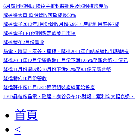
6月廣州照明展 隆達主推封裝組件及照明模塊產品
隆達獲大單 照明營收可望成長50%
隆達電子2012年3月份營收月增6.9%，產能利用率達7成
隆達電子LED照明鎖定歐美日市場
隆達發布2月份營收
晶電、璨圓、泰谷、廣鎵、隆達2011年自結業績均出現虧損
隆達2011年12月份營收較11月份下滑12.6%至新台幣7.1億元
隆達11月份營收較10月份下滑8.2%至8.1億元新台幣
隆達發佈10月份營收
隆達蘇州廠11月LED照明組裝產線開始投產
LED晶粒廠晶電、隆達、泰谷公布Q3財報，獲利均大幅衰退，
首頁
<