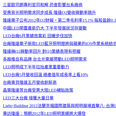
三星歐司朗專利官司和解 恐會影響台系廠商
受惠背光照明需求同步成長 隆達Q2營收稼動率跳升
隆達電子公布2012年Q2財報，第二季毛利率15.1% 每股盈餘0.
中國LED閑置產能仍大 下半年發展狀況存變數
LED台廠6月業績放異彩 回暖步伐加快
台廠隆達電子新款LED藍牙照明燈將與蘋果的iOS作業系統結合，i
隆達稱Q2稼動率回升 對Q3業績表現有把握
多廠推自有品牌 台北光電展帶動LED照明需求
LED照明成下半年拉抬產業重要動力
LED台廠5月營收回溫 總產值年成長率上看10%
台廠東貝隆達五月營收創新高
晶電隆達等台廠受惠大陸LED補貼政策
LED三大台廠 接獲大量日單
Light+Building 2012法蘭克福國際建築與照明展場直擊八: 台
專訪隆達：預期2012年LED照明業績將大爆發