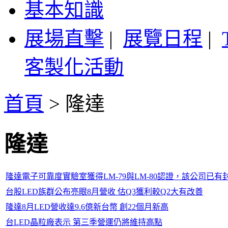
基本知識
展場直擊
|
展覽日程
|
客製化活動
首頁
>
隆達
隆達
隆達電子可靠度實驗室獲得LM-79與LM-80認證，該公司已有封
台股LED族群公布亮眼8月營收 估Q3獲利較Q2大有改善
隆達8月LED營收達9.6億新台幣 創22個月新高
台LED晶粒廠表示 第三季營運仍將維持高點