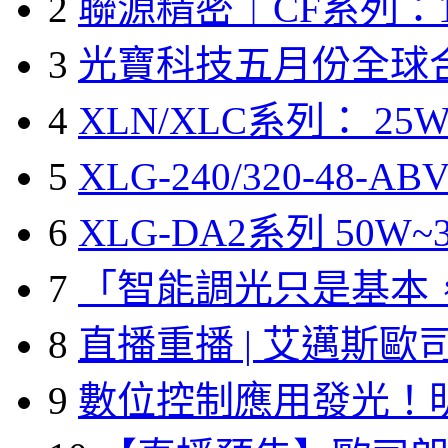
2
聯源精密｜CF系列：1
3
光寶科技五月份全球
4
XLN/XLC系列： 25W
5
XLG-240/320-48-A
6
XLG-DA2系列 50W~3
7
「智能調光只是基本
8
直播重播 | 艾邁斯歐
9
數位控制應用發光！