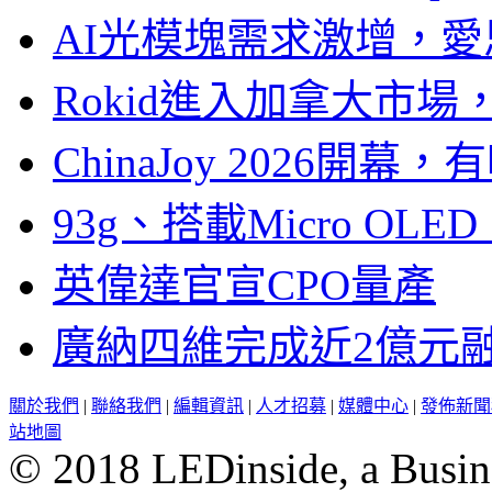
AI光模塊需求激增，愛
Rokid進入加拿大市
ChinaJoy 2026
93g、搭載Micro OL
英偉達官宣CPO量產
廣納四維完成近2億元
關於我們
|
聯絡我們
|
編輯資訊
|
人才招募
|
媒體中心
|
發佈新聞
站地圖
© 2018 LEDinside, a Busin