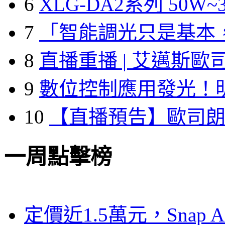
6
XLG-DA2系列 50W~3
7
「智能調光只是基本
8
直播重播 | 艾邁斯歐
9
數位控制應用發光！
10
【直播預告】歐司
一周點擊榜
定價近1.5萬元，Snap