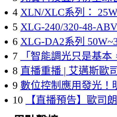
4
XLN/XLC系列： 25W
5
XLG-240/320-48-A
6
XLG-DA2系列 50W~3
7
「智能調光只是基本
8
直播重播 | 艾邁斯歐
9
數位控制應用發光！
10
【直播預告】歐司