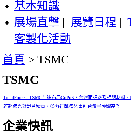
基本知識
展場直擊
|
展覽日程
|
客製化活動
首頁
>
TSMC
TSMC
TrendForce：TSMC加速布局CoPoS，台灣面板廠及相關材料、設備商藉
若赴紫光對戰台積電，蔡力行跳槽恐重創台灣半導體產業
企業快訊