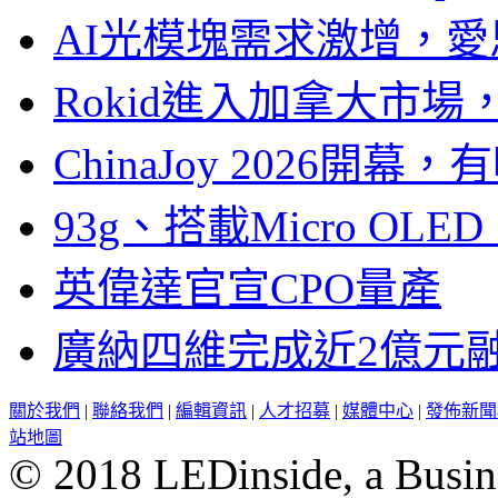
AI光模塊需求激增，愛
Rokid進入加拿大市
ChinaJoy 2026
93g、搭載Micro OL
英偉達官宣CPO量產
廣納四維完成近2億元
關於我們
|
聯絡我們
|
編輯資訊
|
人才招募
|
媒體中心
|
發佈新聞
站地圖
© 2018 LEDinside, a Busin