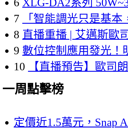
6
XLG-DA2系列 50W~3
7
「智能調光只是基本
8
直播重播 | 艾邁斯歐
9
數位控制應用發光！
10
【直播預告】歐司
一周點擊榜
定價近1.5萬元，Snap