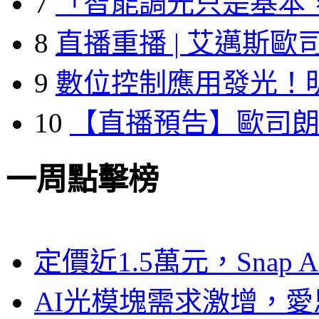
7
「智能調光只是基本
8
直播重播 | 艾邁斯歐
9
數位控制應用發光！
10
【直播預告】歐司
一周點擊榜
定價近1.5萬元，Snap
AI光模塊需求激增，愛