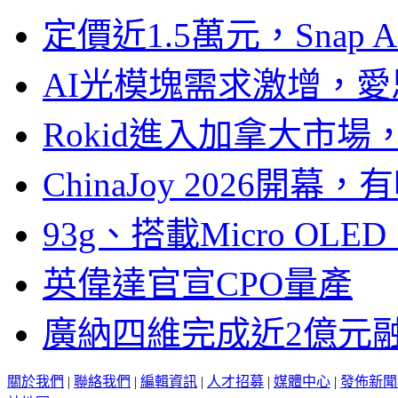
定價近1.5萬元，Snap
AI光模塊需求激增，愛
Rokid進入加拿大市
ChinaJoy 2026
93g、搭載Micro OL
英偉達官宣CPO量產
廣納四維完成近2億元
關於我們
|
聯絡我們
|
編輯資訊
|
人才招募
|
媒體中心
|
發佈新聞