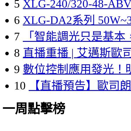
5
XLG-240/320-48-A
6
XLG-DA2系列 50W~3
7
「智能調光只是基本
8
直播重播 | 艾邁斯歐
9
數位控制應用發光！
10
【直播預告】歐司
一周點擊榜