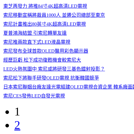
東芝再發力 將推84寸4K超高清LED電視
索尼移動宣稱將裁員1000人 並遷公司總部至東京
索尼計畫推出80英寸4K超高清LED電視
夏普鴻海結盟 引索尼轉單友達
索尼推兩款直下式LED液晶電視
索尼發布全球首款OLED醫用彩色顯示器
經歷巨虧 松下成功復甦機會較索尼大
LED火熱氛圍中 索尼或將研發三基色鐳射投影？
索尼松下將聯手研發OLED電視 抗衡韓國競爭
日本索尼聯姻台廠友達光電組建OLED電視合資企業 韓系廠面
索尼CES發佈LED自發光電視
1
2