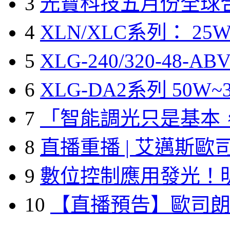
3
光寶科技五月份全球
4
XLN/XLC系列： 25W
5
XLG-240/320-48-A
6
XLG-DA2系列 50W~3
7
「智能調光只是基本
8
直播重播 | 艾邁斯歐
9
數位控制應用發光！
10
【直播預告】歐司