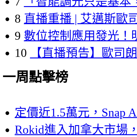
7
「智能調光只是基本
8
直播重播 | 艾邁斯歐
9
數位控制應用發光！
10
【直播預告】歐司
一周點擊榜
定價近1.5萬元，Snap
Rokid進入加拿大市